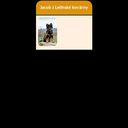
Jacob z Letinské kovárny