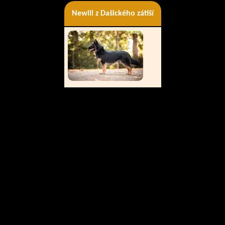
Newill z Dašického zátiší