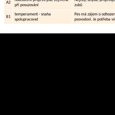
A2
při posuzování
zubů
temperament - snaha
Pes má zájem o odhozen
B1
spolupracovat
psovodovi. Je potřeba v