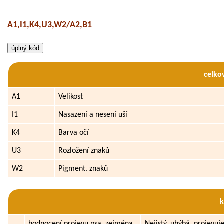
A1,I1,K4,U3,W2/A2,B1
celko
A1
Velikost
I1
Nasazení a nesení uší
K4
Barva očí
U3
Rozložení znaků
W2
Pigment. znaků
hodnocení projevu psa, zejména
Nejistý, uhýbá, projevuj