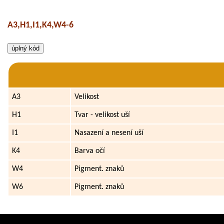
A3,H1,I1,K4,W4-6
A3
Velikost
H1
Tvar - velikost uší
I1
Nasazení a nesení uší
K4
Barva očí
W4
Pigment. znaků
W6
Pigment. znaků