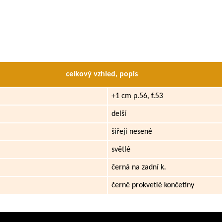
celkový vzhled, popis
+1 cm p.56, f.53
delší
šiřeji nesené
světlé
černá na zadní k.
černě prokvetlé končetiny