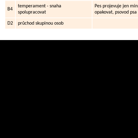
temperament - snaha
Pes projevuje jen mi
B4
spolupracovat
opakovat, psovod psa 
D2
průchod skupinou osob