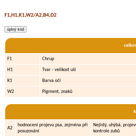
F1,H1,K1,W2/A2,B4,D2
celko
F1
Chrup
H1
Tvar - velikost uší
K1
Barva očí
W2
Pigment. znaků
hodnocení projevu psa, zejména při
Nejistý, uhýbá, proje
A2
posuzování
kontrole zubů