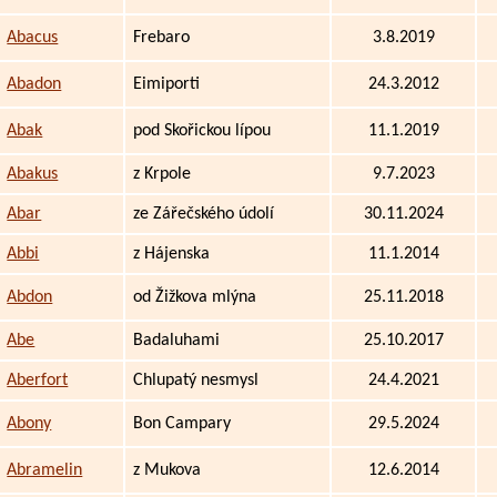
Abacus
Frebaro
3.8.2019
Abadon
Eimiporti
24.3.2012
Abak
pod Skořickou lípou
11.1.2019
Abakus
z Krpole
9.7.2023
Abar
ze Zářečského údolí
30.11.2024
Abbi
z Hájenska
11.1.2014
Abdon
od Žižkova mlýna
25.11.2018
Abe
Badaluhami
25.10.2017
Aberfort
Chlupatý nesmysl
24.4.2021
Abony
Bon Campary
29.5.2024
Abramelin
z Mukova
12.6.2014