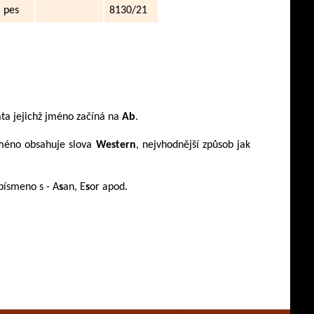
pes
8130/21
ta jejichž jméno začíná na
Ab
.
jméno obsahuje slova
Western
, nejvhodnější způsob jak
písmeno s - A
s
an, E
s
or apod.