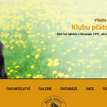
Vítejt
Klubu přáte
Klub byl založen v listopadu 1991, sdr
CHOVATELSTVÍ
GALERIE
DATABÁZE
AKCE
OS
plemene
Přehled vrhů
Podmínky pro vkládání do galerie úspěš
Klubo
J