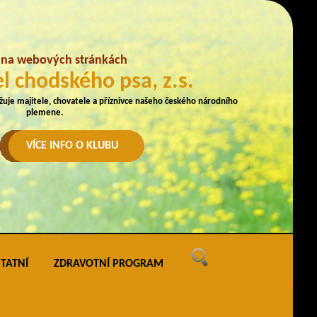
e na webových stránkách
l chodského psa, z.s.
užuje majitele, chovatele a příznivce našeho českého národního
plemene.
VÍCE INFO O KLUBU
TATNÍ
ZDRAVOTNÍ PROGRAM
ných
vé akce
ak uveřejňovat na webu