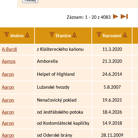
Záznam: 1 - 20 z 4083
Jméno
Stanice
Narození
A-Bardl
z Kláštereckého kaňonu
11.3.2020
Aamos
Amborella
21.3.2020
Aaron
Helpet of Highland
24.6.2014
Aaron
Lužanské hvozdy
5.8.2007
Aaron
Nenačovický poklad
19.6.2021
Aaron
od Jestřábského potoka
18.4.2026
Aaron
od Kostomlátecké kapličky
14.9.2018
Aaron
od Oderské brány
28.11.2009