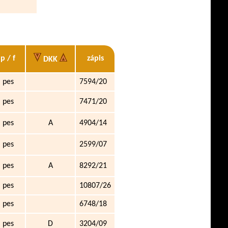
p / f
zápis
DKK
pes
7594/20
pes
7471/20
pes
A
4904/14
pes
2599/07
pes
A
8292/21
pes
10807/26
pes
6748/18
pes
D
3204/09