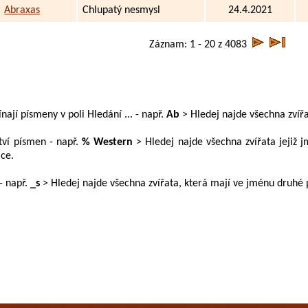
Abraxas
Chlupatý nesmysl
24.4.2021
Záznam: 1 - 20 z 4083
ají písmeny v poli Hledání ... - např.
Ab
> Hledej najde všechna zvířa
tví písmen - např.
% Western
> Hledej najde všechna zvířata jejiž 
ice.
- např.
_s
> Hledej najde všechna zvířata, která mají ve jménu druhé 