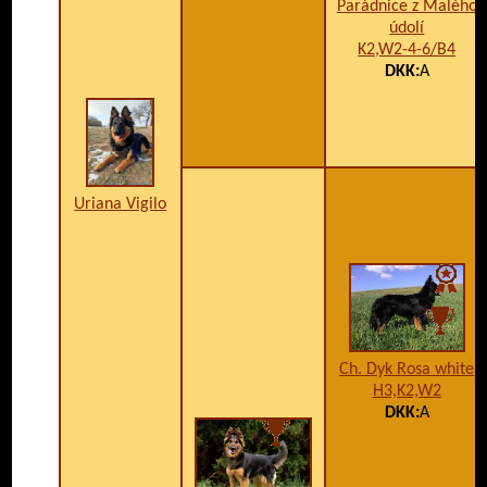
Parádnice z Malého
údolí
K2,W2-4-6/B4
DKK:
A
Uriana Vigilo
Ch. Dyk Rosa white
H3,K2,W2
DKK:
A