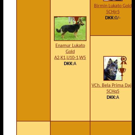
Birmin Lukato Gold
5CHjr5
DKK:
0/-
Enamur Lukato
Gold
A2,K1,U10-1,W5
DKK:
A
VCh. Bela Prima Daja
5CHq5
DKK:
A