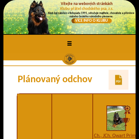
Vítejte na webových stránkách
Klubu přátel chodského psa, z.s.
Klub byl založen v listopadu 1991, sdružuje majitele, chovatele a příznivce
našeho českého národního plemene.
VÍCE INFO O KLUBU
≡
Plánovaný odchov
Ch., JCh. Qwart Prima