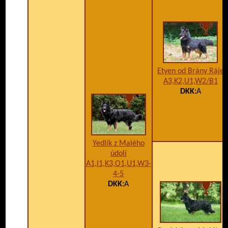
Etyen od Brány Ráje
A3,K2,U1,W2/B1
DKK:
A
Yedlík z Malého
údolí
A1,I1,K3,O1,U1,W3-
4-5
DKK:
A