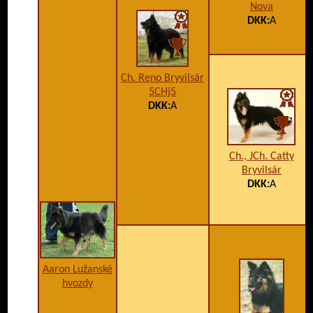
Nova
DKK:
A
Ch. Reno Bryvilsár
5CHj5
DKK:
A
Ch., JCh. Catty
Bryvilsár
DKK:
A
Aaron Lužanské
hvozdy