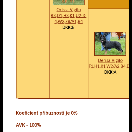
Orissa Vigilo
B3,D1,H3,K1,U2-3-
4,W2,Z8/A1,B4
DKK:
B
Derisa Vigilo
F1,H1,K1,W2/A2,B4,D2
DKK:
A
Koeficient příbuznosti je 0%
AVK - 100%