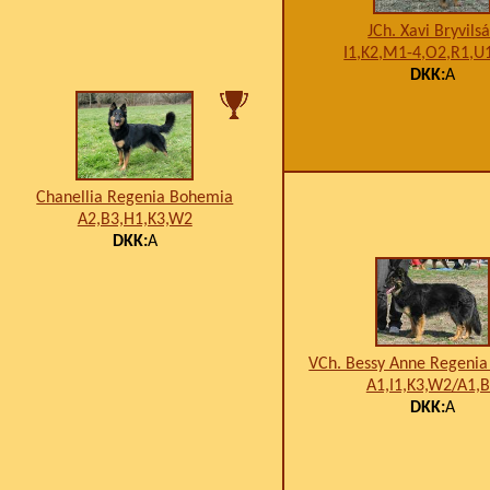
JCh. Xavi Bryvils
I1,K2,M1-4,O2,R1,U
DKK:
A
Chanellia Regenia Bohemia
A2,B3,H1,K3,W2
DKK:
A
VCh. Bessy Anne Regeni
A1,I1,K3,W2/A1,
DKK:
A