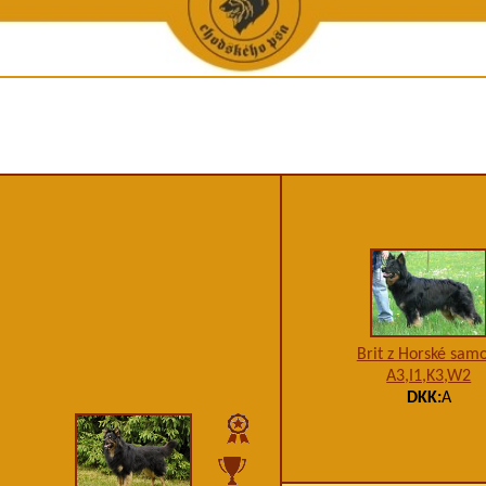
ene a chovu
Vystavené KL
Galerie úspěšných - Krása a výkon
Ostat
ha
Výpočet příbuznosti
Galerie úspěšných - Krása
Zpráv
tí
Chovatelské stanice
Galerie úspěšných - Výkon
Chodský p
 péče
Chovní jedinci
Výko
iích
Podmínky uchovnění
Zkoušky do 
ea
Opatření v chovu
í kluby
Podmínky uchovnění pro zahr. majitele CHP
Zápisní řád
Bonitační řád
Brit z Horské sam
Chovatelské akce
A3,I1,K3,W2
Statistiky
DKK:
A
Formuláře ke stažení