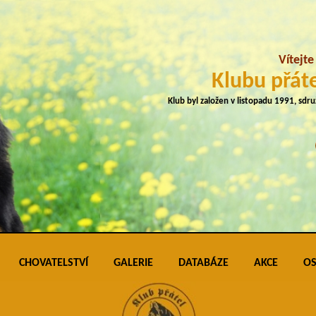
Vítejt
Klubu přáte
Klub byl založen v listopadu 1991, sdr
CHOVATELSTVÍ
GALERIE
DATABÁZE
AKCE
OS
plemene
Přehled vrhů
Podmínky pro vkládání do galerie úspěš
Klubo
J