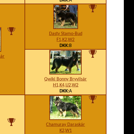
DKK:
A
Dasty Stamo-Bud
F1,K2,W2
DKK:
B
sár
Qwiki Bonny Bryvilsár
H1,K4,U2,W2
DKK:
A
Chamuray Daraskár
K2,W1