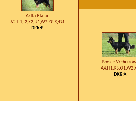
Akita Blajar
A2,H1,I2,K2,U1,W2,Z8-9/B4
DKK:
B
Bona z Vrchu slá
A4,H1,K3,O1,W2,
DKK:
A