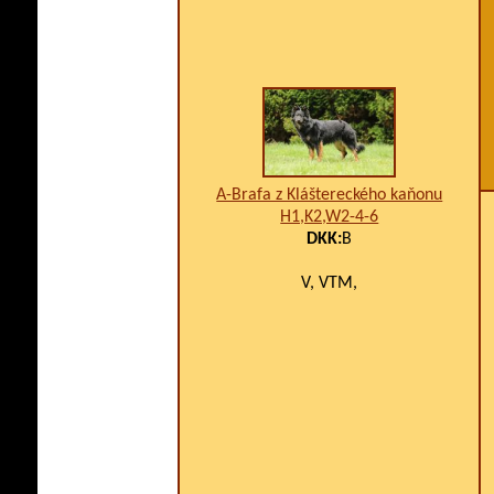
A-Brafa z Kláštereckého kaňonu
H1,K2,W2-4-6
DKK:
B
V, VTM,