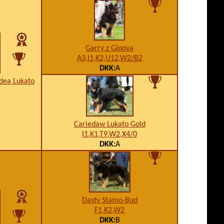
Garry z Gipova
A3,I1,K2,U12,W2/B2
DKK:
A
idea Lukato
Cariedaw Lukato Gold
I1,K1,T9,W2,X4/0
DKK:
A
Dasty Stamo-Bud
F1,K2,W2
DKK:
B