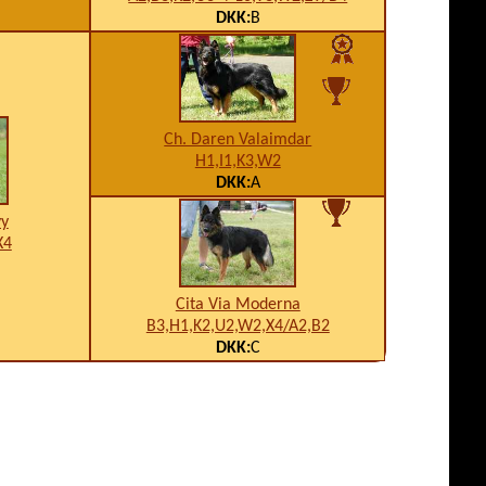
DKK:
B
Ch. Daren Valaimdar
H1,I1,K3,W2
DKK:
A
vy
X4
Cita Via Moderna
B3,H1,K2,U2,W2,X4/A2,B2
DKK:
C