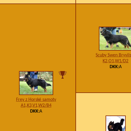
Scuby Swen Bryvil
K2,O1,W1/D2
DKK:
A
Frey z Horské samoty
A1,K3,V1,W2/B4
DKK:
A