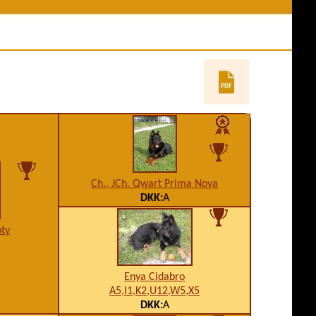
ní akce
Jména psů v databázi
y z akcí
Odkazy
es ve výkonu
Evidence KL
ny psů
pracovní třídy
Ch., JCh. Qwart Prima Nova
DKK:
A
oty
Enya Cidabro
A5,I1,K2,U12,W5,X5
DKK:
A