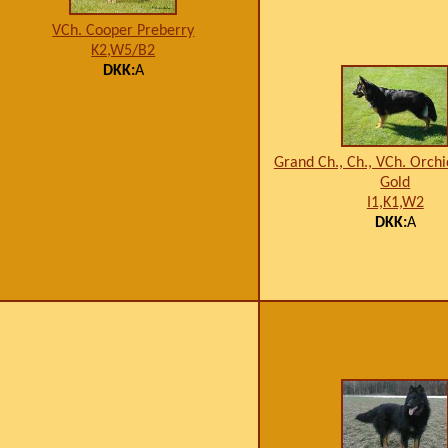
VCh. Cooper Preberry
K2,W5/B2
DKK:
A
Grand Ch., Ch., VCh. Orch
Gold
I1,K1,W2
DKK:
A