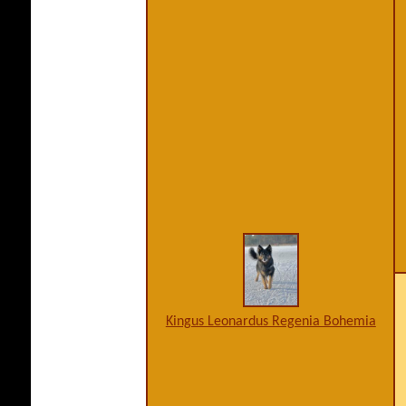
Kingus Leonardus Regenia Bohemia