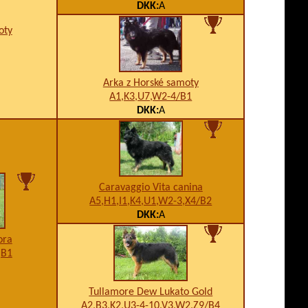
DKK:
A
oty
Arka z Horské samoty
A1,K3,U7,W2-4/B1
DKK:
A
Caravaggio Vita canina
A5,H1,I1,K4,U1,W2-3,X4/B2
DKK:
A
ora
,B1
Tullamore Dew Lukato Gold
A2,B3,K2,U3-4-10,V3,W2,Z9/B4