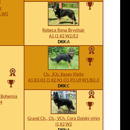
ár
1,W1
Rebeca Rena Bryvilsár
A1,I1,K2,W2/E3
DKK:
A
Ch., JCh. Kazan Vigilo
A1,B3,H1,I1,K2,N1,O1,P3,U9,W1/B2-3
DKK:
C
a Bohemia
B4
Grand Ch., Ch., VCh. Cora Dolský mlýn
I1,K2,W2