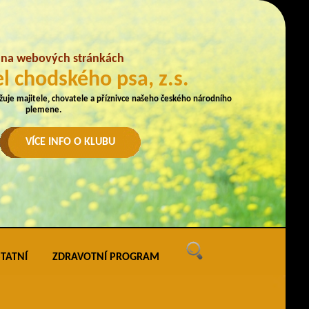
e na webových stránkách
l chodského psa, z.s.
užuje majitele, chovatele a příznivce našeho českého národního
plemene.
VÍCE INFO O KLUBU
TATNÍ
ZDRAVOTNÍ PROGRAM
ných
vé akce
ak uveřejňovat na webu