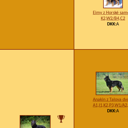
Eimy z Horské sam
K2,W2/B4,C2
DKK:
A
Anakin z Talova dv
A1,I1,K2,P3,W1/A2
DKK:
A