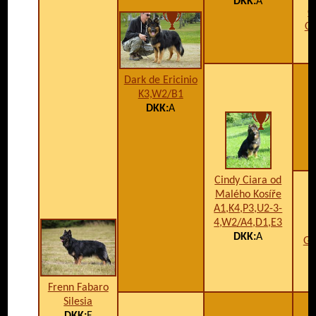
DKK:
A
G
Or
Dark de Ericinio
K3,W2/B1
DKK:
A
C
Cindy Ciara od
Malého Kosíře
A1,K4,P3,U2-3-
4,W2/A4,D1,E3
DKK:
A
Gr
Frenn Fabaro
Silesia