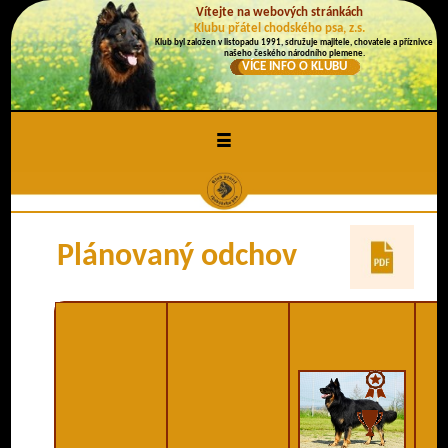
Vítejte na webových stránkách
Klubu přátel chodského psa, z.s.
Klub byl založen v listopadu 1991, sdružuje majitele, chovatele a příznivce
našeho českého národního plemene.
VÍCE INFO O KLUBU
≡
Plánovaný odchov