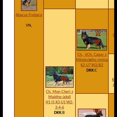
Abacus Frebaro
VN,
Gr
Ch., VCh. Cagar z
Městeckého mlýna
K2,U7,W2/B2
DKK:
C
Ko
A1
Ch. Mon Cheri z
Malého údolí
H1,I1,K3,U1,W2-
3-4-6
DKK:
B