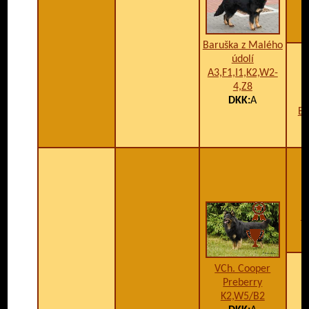
Baruška z Malého
údolí
A3,F1,I1,K2,W2-
4,Z8
DKK:
A
Bo
B
B
VCh. Cooper
Preberry
K2,W5/B2