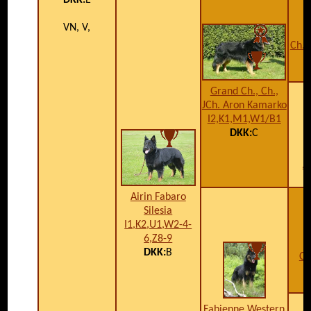
DKK:
E
VN, V,
Ch.,
Grand Ch., Ch.,
JCh. Aron Kamarko
I2,K1,M1,W1/B1
DKK:
C
A
Airin Fabaro
Silesia
I1,K2,U1,W2-4-
6,Z8-9
DKK:
B
Ch
Fabienne Western