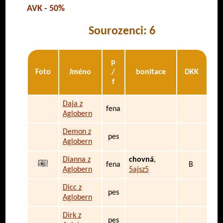
AVK - 50%
Sourozenci: 6
p
Foto
Jméno
/
bonitace
DKK
f
Daja z
fena
Aglobern
Demon z
pes
Aglobern
Dianna z
chovná
,
fena
B
Aglobern
5ajsz5
Dicc z
pes
Aglobern
Dirk z
pes