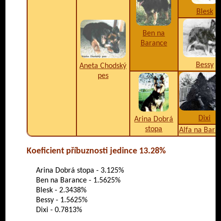
Blesk
Ben na
Barance
Bessy
Aneta Chodský
pes
Dixi
Arina Dobrá
stopa
Alfa na Bara
Koeficient příbuznosti jedince 13.28%
Arina Dobrá stopa - 3.125%
Ben na Barance - 1.5625%
Blesk - 2.3438%
Bessy - 1.5625%
Dixi - 0.7813%