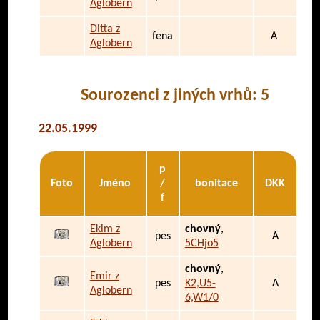
Aglobern
Ditta z
fena
A
Aglobern
Sourozenci z jiných vrhů: 5
22.05.1999
p
Foto
Jméno
/
bonitace
DKK
f
Ekim z
chovný
,
pes
A
Aglobern
5CHjo5
chovný
,
Emir z
pes
K2,U5-
A
Aglobern
6,W1/0