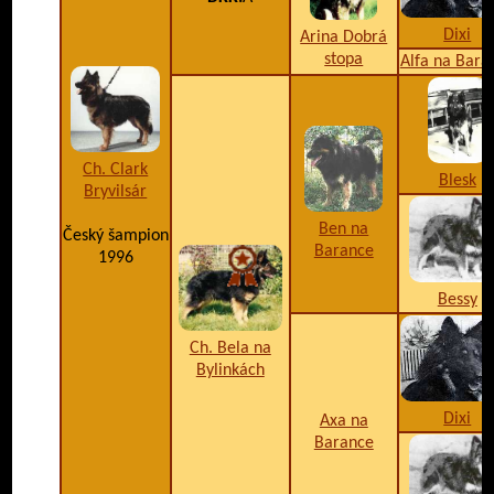
Dixi
Arina Dobrá
stopa
Alfa na Bara
Ch. Clark
Blesk
Bryvilsár
Ben na
Český šampion
Barance
1996
Bessy
Ch. Bela na
Bylinkách
Dixi
Axa na
Barance