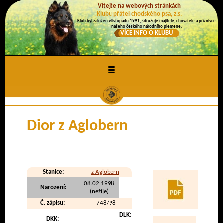
Vítejte na webových stránkách
Klubu přátel chodského psa, z.s.
Klub byl založen v listopadu 1991, sdružuje majitele, chovatele a příznivce
našeho českého národního plemene.
VÍCE INFO O KLUBU
≡
Dior z Aglobern
Stanice:
z Aglobern
08.02.1998
Narození:
(nežije)
Č. zápisu:
748/98
DLK:
DKK: