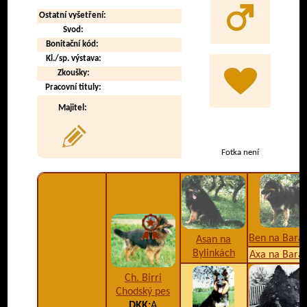
Ostatní vyšetření:
Svod:
Bonitační kód:
Kl./sp. výstava:
Zkoušky:
Pracovní tituly:
Majitel:
Fotka není
Ben na Bara
Asan na
Bylinkách
Axa na Bara
Ch. Birri
Chodský pes
DKK:
A