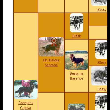
Bessy
Blesk
Ch. Baldur
Blesk
Santana
Bessy na
Barance
Bessy
Annejet z
Gipova