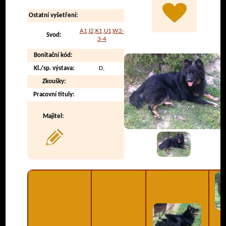
Ostatní vyšetření:
A1,I2,K1,U1,W2-
Svod:
3-4
Bonitační kód:
Kl./sp. výstava:
D,
Zkoušky:
Pracovní tituly:
Majitel: