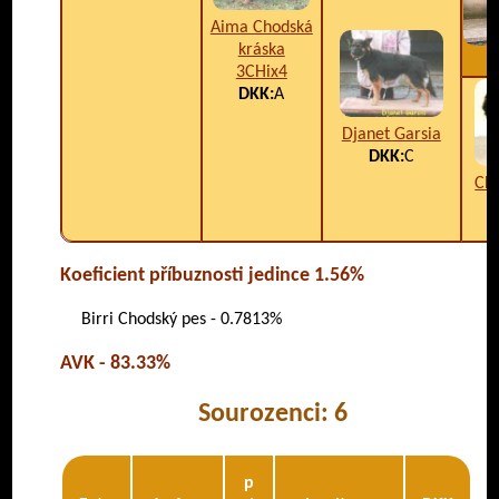
Aima Chodská
kráska
3CHix4
DKK:
A
Djanet Garsia
DKK:
C
Ch.
Koeficient příbuznosti jedince 1.56%
Birri Chodský pes - 0.7813%
AVK - 83.33%
Sourozenci: 6
p