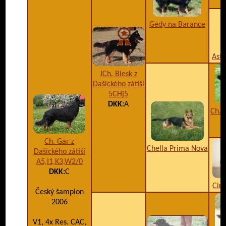
Gedy na Barance
Ast
JCh. Blesk z
Dašického zátiší
5CHj5
DKK:
A
Ch. 
Ch. Gar z
Chella Prima Nova
Dašického zátiší
A5,I1,K3,W2/0
DKK:
C
Cir
Český šampion
2006
V1, 4x Res. CAC,