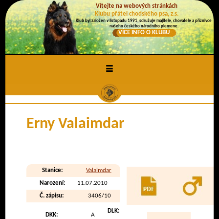
Vítejte na webových stránkách
Klubu přátel chodského psa, z.s.
Klub byl založen v listopadu 1991, sdružuje majitele, chovatele a příznivce
našeho českého národního plemene.
VÍCE INFO O KLUBU
≡
Erny Valaimdar
Stanice:
Valaimdar
Narození:
11.07.2010
Č. zápisu:
3406/10
DLK:
DKK:
A