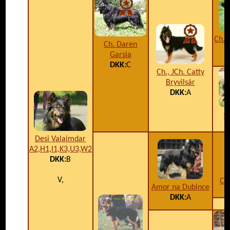
Ch. 
Ch. Daren
Garsia
DKK:
C
Ch., JCh. Catty
Bryvilsár
DKK:
A
C
Desi Valaimdar
A2,H1,I1,K3,U3,W2
DKK:
B
V,
Ch
Amor na Dubince
DKK:
A
A