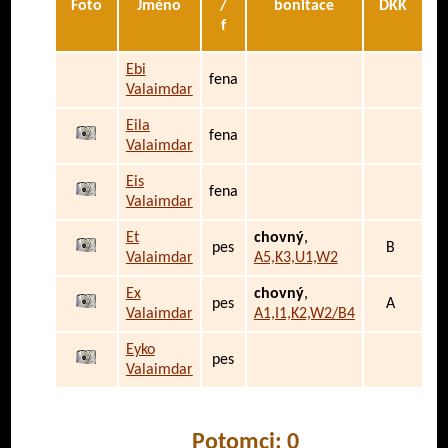
Foto
Jméno
/
bonitace
DKK
f
Ebi
fena
Valaimdar
Eila
fena
Valaimdar
Eis
fena
Valaimdar
Et
chovný
,
pes
B
Valaimdar
A5,K3,U1,W2
Ex
chovný
,
pes
A
Valaimdar
A1,I1,K2,W2/B4
Eyko
pes
Valaimdar
Potomci: 0