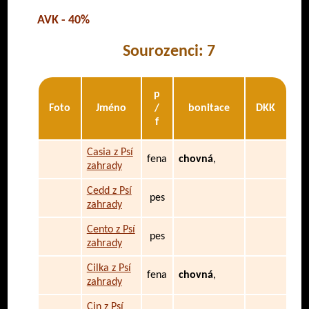
AVK - 40%
Sourozenci: 7
p
Foto
Jméno
/
bonitace
DKK
f
Casia z Psí
fena
chovná
,
zahrady
Cedd z Psí
pes
zahrady
Cento z Psí
pes
zahrady
Cilka z Psí
fena
chovná
,
zahrady
Cin z Psí