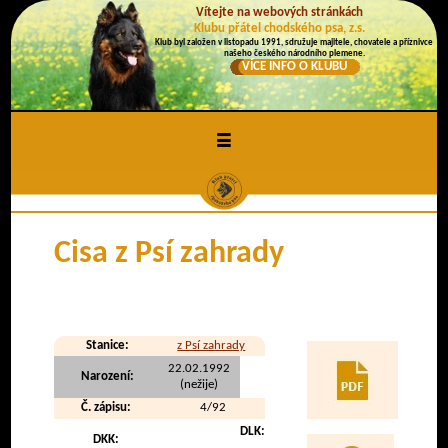
Vítejte na webových stránkách
Klubu přátel chodského psa, z.s.
Klub byl založen v listopadu 1991, sdružuje majitele, chovatele a příznivce
našeho českého národního plemene.
VÍCE INFO O KLUBU
≡
Cisa z Psí zahrady
Stanice:
z Psí zahrady
22.02.1992
Narození:
(nežije)
Č. zápisu:
4/92
DLK:
DKK: