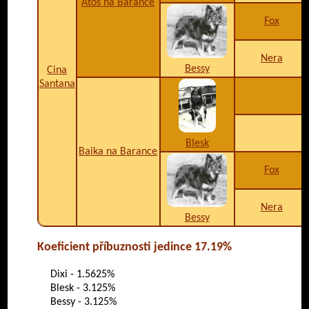
Atos na Barance
Fox
Nera
Bessy
Cina
Santana
Blesk
Baika na Barance
Fox
Nera
Bessy
Koeficient příbuznosti jedince 17.19%
Dixi - 1.5625%
Blesk - 3.125%
Bessy - 3.125%