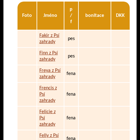
p
Foto
Jméno
/
bonitace
DKK
f
Fakir z Psí
pes
zahrady
Finn z Psí
pes
zahrady
Freya z Psí
fena
zahrady
Frencis z
Psí
fena
zahrady
Felicie z
Psí
fena
zahrady
Felly z Psí
fena