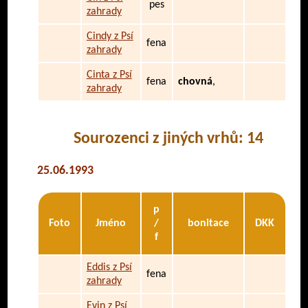
pes
zahrady
Cindy z Psí
fena
zahrady
Cinta z Psí
fena
chovná
,
zahrady
Sourozenci z jiných vrhů: 14
25.06.1993
p
Foto
Jméno
/
bonitace
DKK
f
Eddis z Psí
fena
zahrady
Evin z Psí