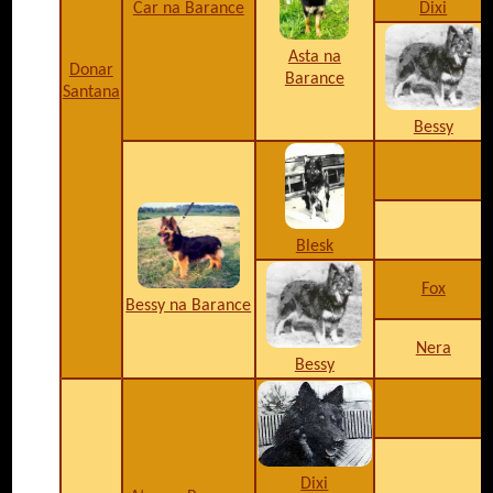
Car na Barance
Dixi
Asta na
Donar
Barance
Santana
Bessy
Blesk
Fox
Bessy na Barance
Nera
Bessy
Dixi