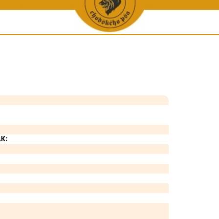
ene a chovu
Vystavené KL
Galerie úspěšných - Krása a výkon
Ostat
ha
Výpočet příbuznosti
Galerie úspěšných - Krása
Zpráv
tí
Chovatelské stanice
Galerie úspěšných - Výkon
Chodský p
 péče
Chovní jedinci
Výko
iích
Podmínky uchovnění
Zkoušky do 
ea
Opatření v chovu
í kluby
Podmínky uchovnění pro zahr. majitele CHP
Zápisní řád
LK:
Bonitační řád
Chovatelské akce
Statistiky
Formuláře ke stažení