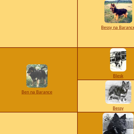
Bessy na Baranc
Blesk
Ben na Barance
Bessy