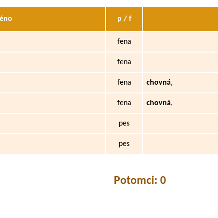
éno
p / f
fena
fena
fena
chovná
,
fena
chovná
,
pes
pes
Potomci: 0