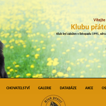
Vítejt
Klubu přáte
Klub byl založen v listopadu 1991, sdr
CHOVATELSTVÍ
GALERIE
DATABÁZE
AKCE
OS
plemene
Přehled vrhů
Podmínky pro vkládání do galerie úspěš
Klubo
J