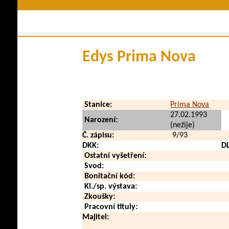
Členství v klubu
Historie plem
Stanovy a řády
Pova
Kontakty
Využi
Edys Prima Nova
Klubové zpravodaje
Zdraví a
Soubory ke stažení
V méd
Přehled poplatků
Vid
Stanice:
Prima Nova
Zahraničn
27.02.1993
Narození:
(nežije)
Č. zápisu:
9/93
DKK:
D
Ostatní vyšetření:
Svod:
Bonitační kód:
Kl./sp. výstava:
Zkoušky:
Pracovní tituly:
Majitel: