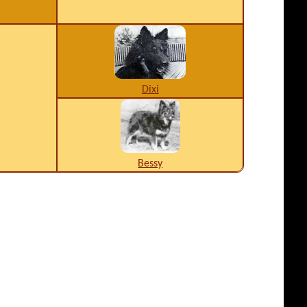
Dixi
Bessy