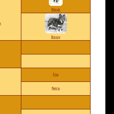
Blesk
e
Bessy
Fox
Nera