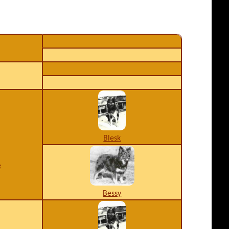
Blesk
e
Bessy