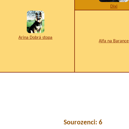
Dixi
Arina Dobrá stopa
Alfa na Barance
Sourozenci: 6