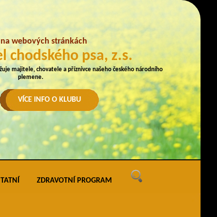
e na webových stránkách
l chodského psa, z.s.
užuje majitele, chovatele a příznivce našeho českého národního
plemene.
VÍCE INFO O KLUBU
TATNÍ
ZDRAVOTNÍ PROGRAM
ných
vé akce
ak uveřejňovat na webu