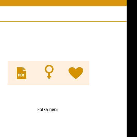
ní akce
Jména psů v databázi
y z akcí
Odkazy
es ve výkonu
Evidence KL
ny psů
pracovní třídy
Fotka není