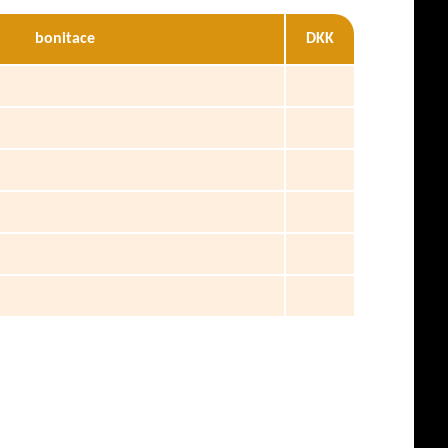
bonitace
DKK