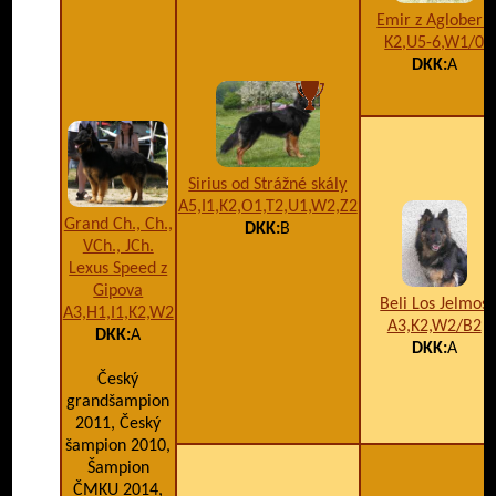
Emir z Aglobern
K2,U5-6,W1/0
DKK:
A
Sirius od Strážné skály
A5,I1,K2,O1,T2,U1,W2,Z2
Grand Ch., Ch.,
DKK:
B
VCh., JCh.
Lexus Speed z
Gipova
Beli Los Jelmos
A3,H1,I1,K2,W2
A3,K2,W2/B2
DKK:
A
DKK:
A
Český
grandšampion
2011, Český
šampion 2010,
Šampion
ČMKU 2014,