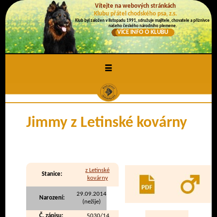
Vítejte na webových stránkách
Klubu přátel chodského psa, z.s.
Klub byl založen v listopadu 1991, sdružuje majitele, chovatele a příznivce
našeho českého národního plemene.
VÍCE INFO O KLUBU
≡
Jimmy z Letinské kovárny
z Letinské
Stanice:
kovárny
29.09.2014
Narození:
(nežije)
Č. zápisu:
5030/14