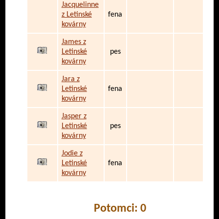
Jacquelinne
z Letinské
fena
kovárny
James z
Letinské
pes
kovárny
Jara z
Letinské
fena
kovárny
Jasper z
Letinské
pes
kovárny
Jodie z
Letinské
fena
kovárny
Potomci: 0