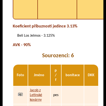
Koeficient příbuznosti jedince 3.13%
Beli Los Jelmos - 3.125%
AVK - 90%
Sourozenci: 6
p
Foto
Jméno
/
bonitace
DKK
f
Jacob z
Letinské
pes
kovárny