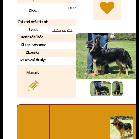
DLK:
DKK:
Ostatní vyšetření:
Svod:
I1,K3,V2,W1
Bonitační kód:
Kl./sp. výstava:
Zkoušky:
Pracovní tituly:
Majitel: