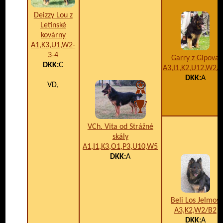
Deizzy Lou z
Letinské
kovárny
A1,K3,U1,W2-
3-4
Garry z Gipova
DKK:
C
A3,I1,K2,U12,W2/
DKK:
A
VD,
VCh. Vita od Strážné
skály
A1,I1,K3,O1,P3,U10,W5
DKK:
A
Beli Los Jelmos
A3,K2,W2/B2
DKK:
A