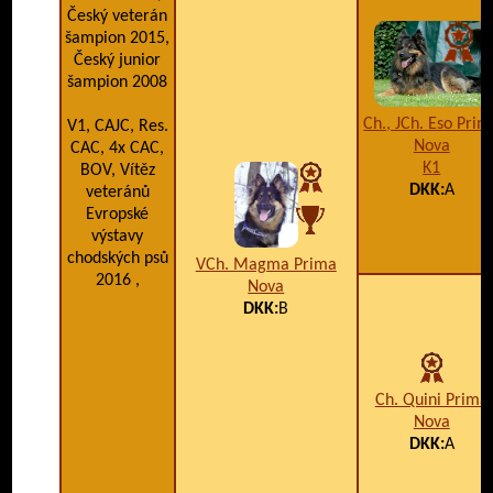
Český veterán
šampion 2015,
Český junior
šampion 2008
Ch., JCh. Eso Prim
V1, CAJC, Res.
Nova
CAC, 4x CAC,
K1
BOV, Vítěz
DKK:
A
veteránů
Evropské
výstavy
chodských psů
VCh. Magma Prima
2016 ,
Nova
DKK:
B
Ch. Quini Prima
Nova
DKK:
A