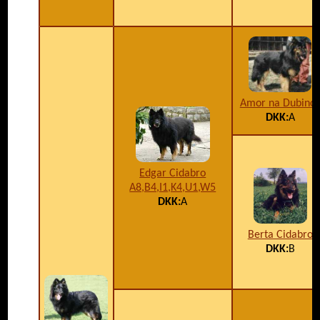
Amor na Dubinc
DKK:
A
Edgar Cidabro
A8,B4,I1,K4,U1,W5
DKK:
A
Berta Cidabro
DKK:
B