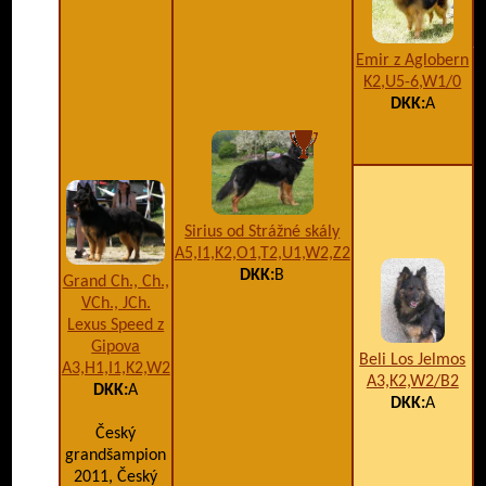
Emir z Aglobern
K2,U5-6,W1/0
DKK:
A
A
Sirius od Strážné skály
A5,I1,K2,O1,T2,U1,W2,Z2
DKK:
B
Grand Ch., Ch.,
VCh., JCh.
Lexus Speed z
Gipova
Beli Los Jelmos
A3,H1,I1,K2,W2
A3,K2,W2/B2
DKK:
A
DKK:
A
Český
grandšampion
2011, Český