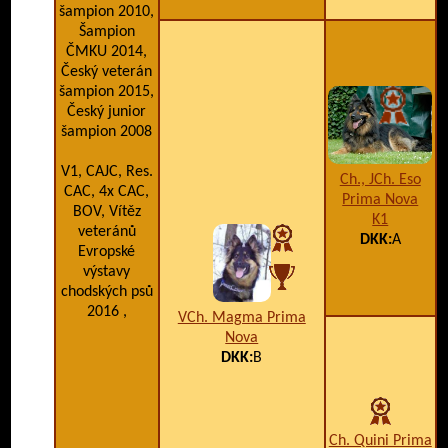
šampion 2010,
Šampion
ČMKU 2014,
Český veterán
šampion 2015,
Český junior
šampion 2008
V1, CAJC, Res.
Ch., JCh. Eso
CAC, 4x CAC,
Prima Nova
BOV, Vítěz
K1
veteránů
DKK:
A
Evropské
výstavy
chodských psů
2016 ,
VCh. Magma Prima
Nova
DKK:
B
Ch. Quini Prima