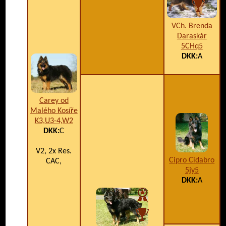
VCh. Brenda
Daraskár
5CHq5
DKK:
A
Carey od
Malého Kosíře
K3,U3-4,W2
DKK:
C
V2, 2x Res.
Cipro Cidabro
CAC,
5jy5
DKK:
A