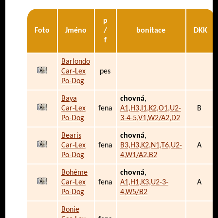
p
Foto
Jméno
/
bonitace
DKK
f
Barlondo
Car-Lex
pes
Po-Dog
Baya
chovná
,
Car-Lex
fena
A1,H3,I1,K2,O1,U2-
B
Po-Dog
3-4-5,V1,W2/A2,D2
Bearis
chovná
,
Car-Lex
fena
B3,H3,K2,N1,T6,U2-
A
Po-Dog
4,W1/A2,B2
Bohéme
chovná
,
Car-Lex
fena
A1,H1,K3,U2-3-
A
Po-Dog
4,W5/B2
Bonie