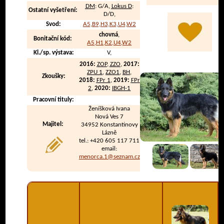
DM
: G/A,
Lokus D
:
Ostatní vyšetření:
D/D,
Svod:
A5,B9,H3,K3,U4,W2
chovná
,
Bonitační kód:
A5,H1,K2,U4,W2
Kl./sp. výstava:
V,
2016:
ZOP
,
ZZO
,
2017:
ZPU 1
,
ZZO1
,
BH
,
Zkoušky:
2018:
FPr 1
,
2019:
FPr
2
,
2020:
IBGH-1
Pracovní tituly:
Ženíšková Ivana
Nová Ves 7
Majitel:
34952 Konstantinovy
Lázně
tel.: +420 605 117 711
email:
menorca.1@seznam.cz