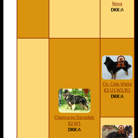
Nova
DKK:
A
C
Ch. Cido Vigilo
K2,U1,W2/B1
DKK:
A
Chamuray Daraskár
K2,W1
DKK:
A