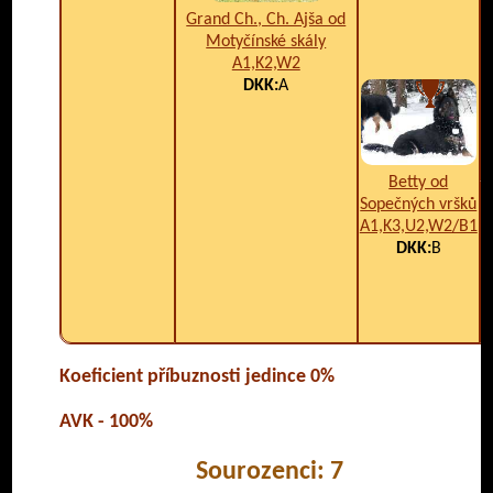
Grand Ch., Ch. Ajša od
Motyčínské skály
A1,K2,W2
DKK:
A
Betty od
Sopečných vršků
A1,K3,U2,W2/B1
DKK:
B
X
Koeficient příbuznosti jedince 0%
AVK - 100%
Sourozenci: 7