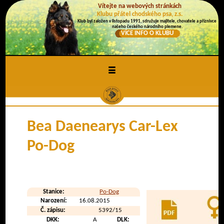
Vítejte na webových stránkách
Klubu přátel chodského psa, z.s.
Klub byl založen v listopadu 1991, sdružuje majitele, chovatele a příznivce
našeho českého národního plemene.
VÍCE INFO O KLUBU
≡
Bea Daenearys Car-Lex
Po-Dog
Stanice:
Po-Dog
Narození:
16.08.2015
Č. zápisu:
5392/15
DKK:
A
DLK: