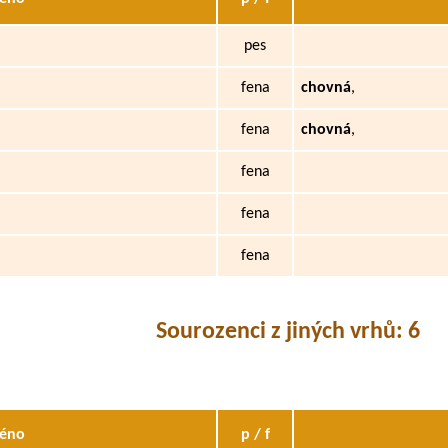
pes
fena
chovná
,
fena
chovná
,
fena
fena
fena
Sourozenci z jiných vrhů: 6
éno
p / f