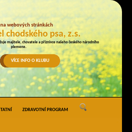
e na webových stránkách
l chodského psa, z.s.
užuje majitele, chovatele a příznivce našeho českého národního
plemene.
VÍCE INFO O KLUBU
TATNÍ
ZDRAVOTNÍ PROGRAM
ných
vé akce
ak uveřejňovat na webu