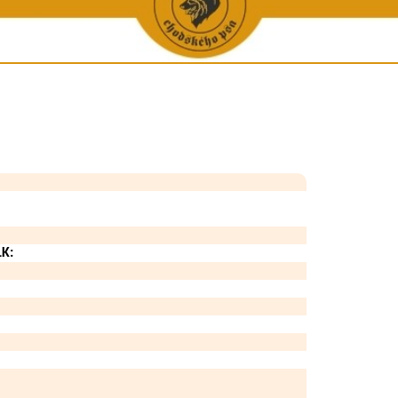
ene a chovu
Vystavené KL
Galerie úspěšných - Krása a výkon
Ostat
ha
Výpočet příbuznosti
Galerie úspěšných - Krása
Zpráv
tí
Chovatelské stanice
Galerie úspěšných - Výkon
Chodský p
 péče
Chovní jedinci
Výko
iích
Podmínky uchovnění
Zkoušky do 
ea
Opatření v chovu
í kluby
Podmínky uchovnění pro zahr. majitele CHP
Zápisní řád
LK:
Bonitační řád
Chovatelské akce
Statistiky
Formuláře ke stažení