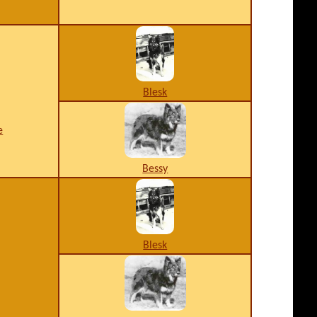
Blesk
e
Bessy
Blesk