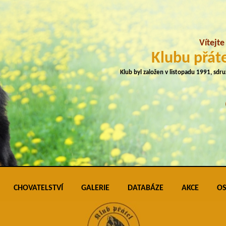
Vítejt
Klubu přáte
Klub byl založen v listopadu 1991, sdr
CHOVATELSTVÍ
GALERIE
DATABÁZE
AKCE
OS
plemene
Přehled vrhů
Podmínky pro vkládání do galerie úspěš
Klubo
J