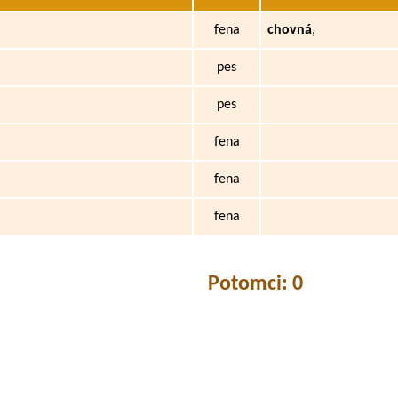
fena
chovná
,
pes
pes
fena
fena
fena
Potomci: 0