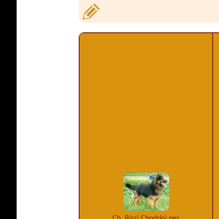
Ch. Birri Chodský pes