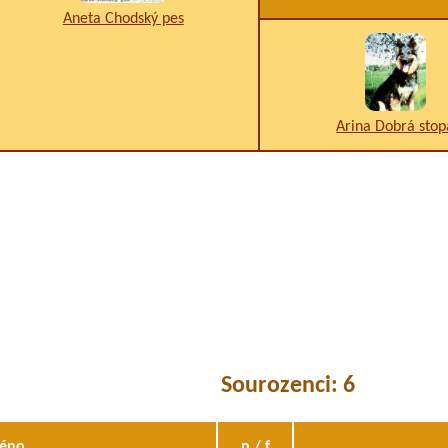
Aneta Chodský pes
Arina Dobrá stop
Sourozenci: 6
éno
p / f