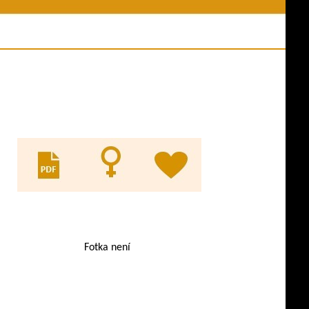
ní akce
Jména psů v databázi
y z akcí
Odkazy
es ve výkonu
Evidence KL
ny psů
pracovní třídy
Fotka není