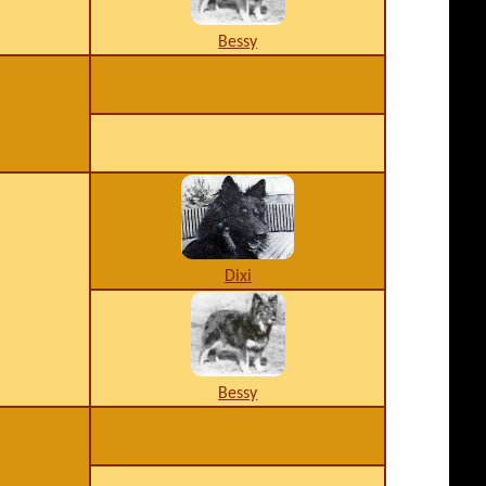
Bessy
Dixi
Bessy