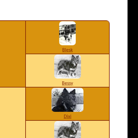
Blesk
Bessy
Dixi