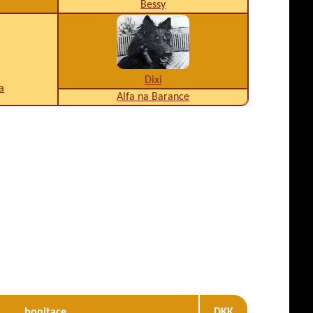
Bessy
Dixi
a
Alfa na Barance
bonitace
DKK