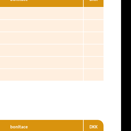
bonitace
DKK