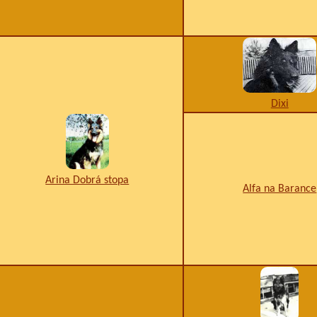
Dixi
Arina Dobrá stopa
Alfa na Barance