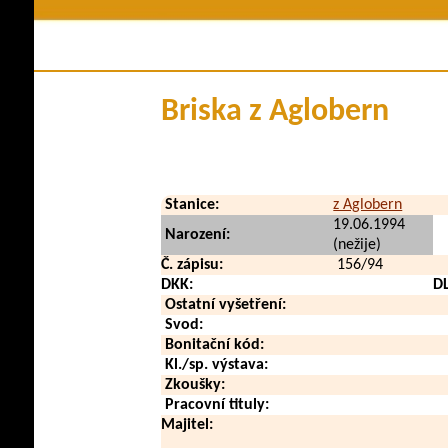
Členství v klubu
Historie plem
Stanovy a řády
Pova
Kontakty
Využi
Briska z Aglobern
Klubové zpravodaje
Zdraví a
Soubory ke stažení
V méd
Přehled poplatků
Vid
Stanice:
z Aglobern
Zahraničn
19.06.1994
Narození:
(nežije)
Č. zápisu:
156/94
DKK:
D
Ostatní vyšetření:
Svod:
Bonitační kód:
Kl./sp. výstava:
Zkoušky:
Pracovní tituly:
Majitel: