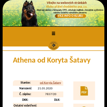
Vítejte na webových stránkách
Klubu přátel chodského psa, z.s.
Klub byl založen v listopadu 1991, sdružuje majitele, chovatele a příznivce
našeho českého národního plemene.
VÍCE INFO O KLUBU
≡
Athena od Koryta Šatavy
Stanice:
od Koryta Šatavy
Narození:
21.05.2020
Č. zápisu:
7657/20
DKK:
DLK:
Ostatní vyšetření: