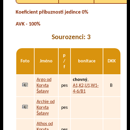
Koeficient příbuznosti jedince 0%
AVK - 100%
Sourozenci: 3
p
Foto
Jméno
/
bonitace
DKK
f
Argo od
chovný
,
Koryta
pes
A1,K2,U1,W1-
B
Šatavy
4-6/B1
Archie od
Koryta
pes
Šatavy
Athos od
Koryta
pes