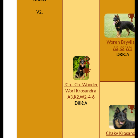
DKK:
A
V2,
Woren Bryvilsá
A3,K2,W1
DKK:
A
JCh., Ch. Wonder
Wori Krosandra
A3,K2,W2-4-6
DKK:
A
Chaky Krosandr