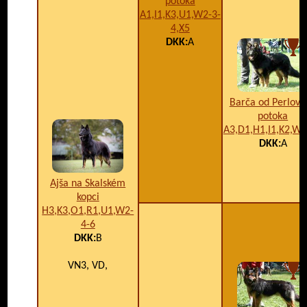
potoka
A1,I1,K3,U1,W2-3-
4,X5
DKK:
A
Barča od Perlové
potoka
A3,D1,H1,I1,K2,W
DKK:
A
Ajša na Skalském
kopci
H3,K3,O1,R1,U1,W2-
4-6
DKK:
B
VN3, VD,