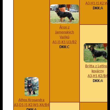
A3,H1,I1,K2,W
DKK:
A
Áron z
Jamenských
Valíků
A1,I1,K1,U3/B2
DKK:
C
Britta z Letinsk
kovárny
A3,H1,K2/B4
DKK:
A
Athos Krosandra
A3,D1,I1,K2,W1,X4/B4