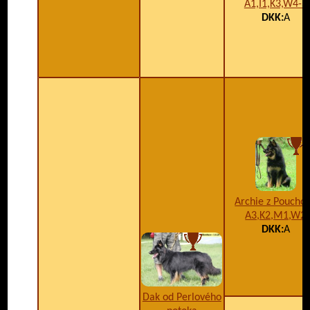
A1,I1,K3,W4-5
DKK:
A
Archie z Poucho
A3,K2,M1,W2
DKK:
A
Dak od Perlového