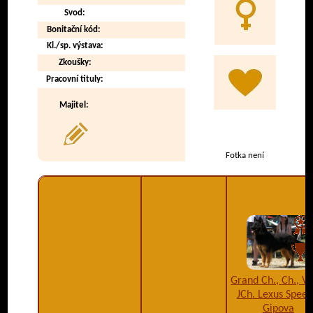
Svod:
Bonitační kód:
Kl./sp. výstava:
Zkoušky:
Pracovní tituly:
Majitel:
Fotka není
Grand Ch., Ch., VC
JCh. Lexus Speed
Gipova