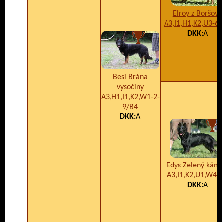
Elroy z Boršova
A3,I1,H1,K2,U3-6
DKK:
A
Besi Brána
vysočiny
A3,H1,I1,K2,W1-2-
9/B4
DKK:
A
Edys Zelený kám
A3,I1,K2,U1,W4/
DKK:
A