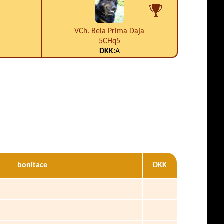
4
VCh. Bela Prima Daja
5CHq5
DKK:
A
bonitace
DKK