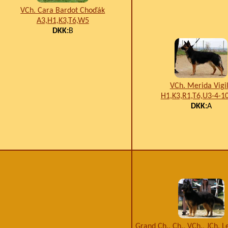
VCh. Cara Bardot Choďák
A3,H1,K3,T6,W5
DKK:
B
VCh. Merida Vigi
H1,K3,R1,T6,U3-4-1
DKK:
A
Grand Ch., Ch., VCh., JCh. L