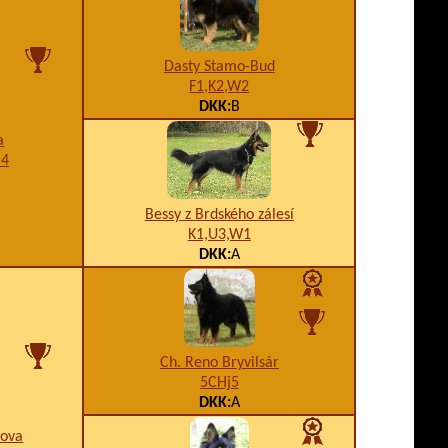
Dasty Stamo-Bud
F1,K2,W2
DKK:
B
a
B4
Bessy z Brdského zálesí
K1,U3,W1
DKK:
A
Ch. Reno Bryvilsár
5CHj5
DKK:
A
pova