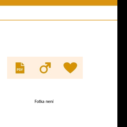
ní akce
Jména psů v databázi
y z akcí
Odkazy
es ve výkonu
Evidence KL
ny psů
pracovní třídy
Fotka není