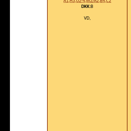
A1,H3,U2-4,W2/A2,B4,C2
DKK:
B
VD,