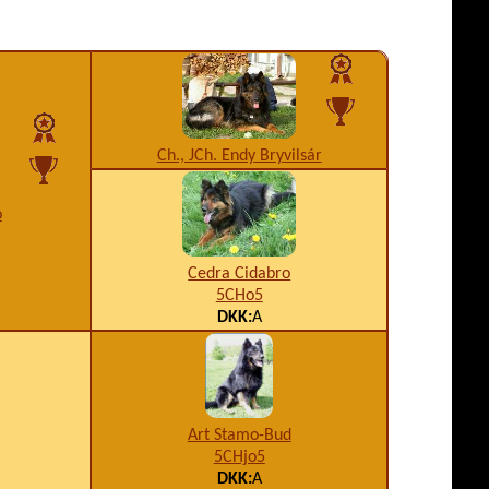
Ch., JCh. Endy Bryvilsár
o
Cedra Cidabro
5CHo5
DKK:
A
Art Stamo-Bud
5CHjo5
DKK:
A