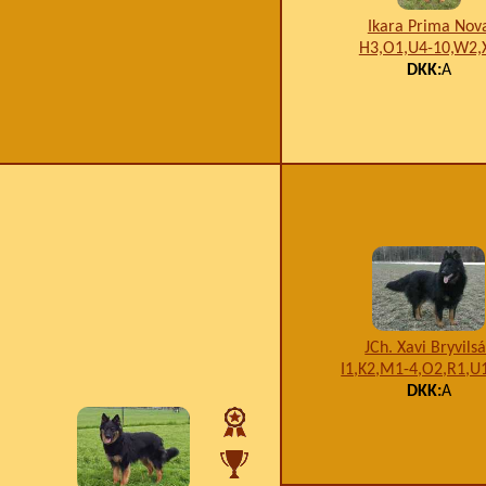
Ikara Prima Nov
H3,O1,U4-10,W2,
DKK:
A
JCh. Xavi Bryvils
I1,K2,M1-4,O2,R1,U
DKK:
A