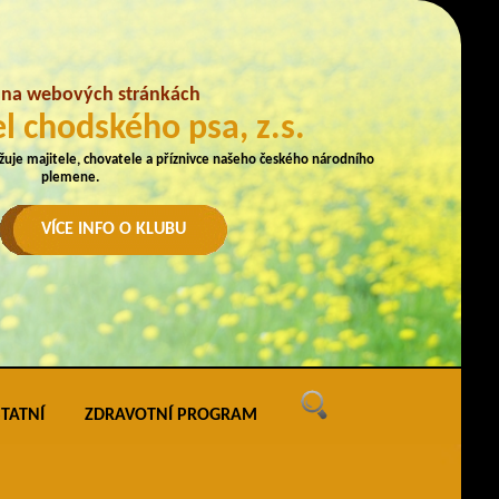
e na webových stránkách
l chodského psa, z.s.
užuje majitele, chovatele a příznivce našeho českého národního
plemene.
VÍCE INFO O KLUBU
TATNÍ
ZDRAVOTNÍ PROGRAM
ných
vé akce
ak uveřejňovat na webu