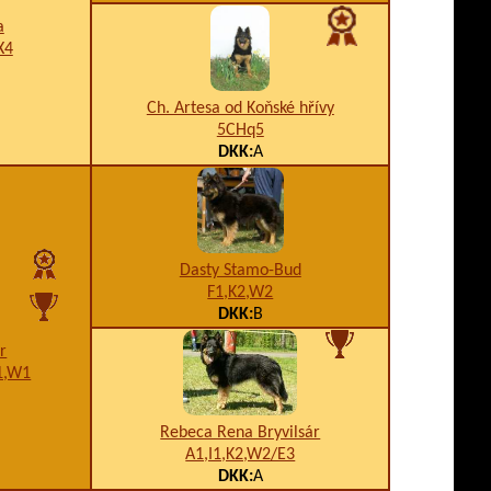
a
X4
Ch. Artesa od Koňské hřívy
5CHq5
DKK:
A
Dasty Stamo-Bud
F1,K2,W2
DKK:
B
ár
1,W1
Rebeca Rena Bryvilsár
A1,I1,K2,W2/E3
DKK:
A