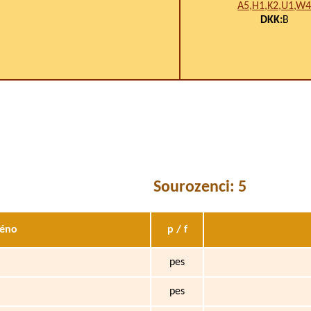
A5,H1,K2,U1,W
DKK:
B
Sourozenci: 5
éno
p / f
pes
pes