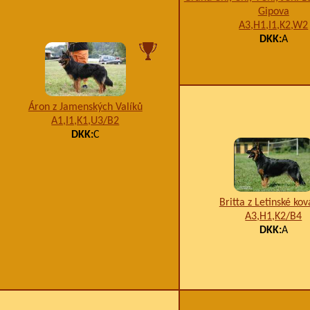
Gipova
A3,H1,I1,K2,W2
DKK:
A
Áron z Jamenských Valíků
A1,I1,K1,U3/B2
DKK:
C
Britta z Letinské ko
A3,H1,K2/B4
DKK:
A