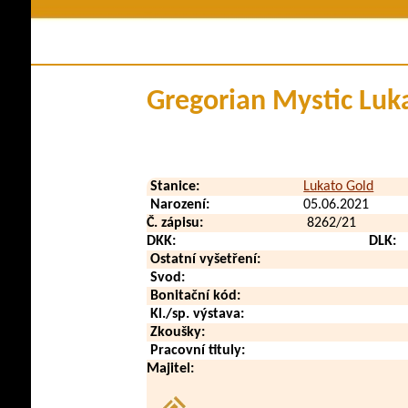
Členství v klubu
Historie plem
Stanovy a řády
Pova
Kontakty
Využi
Gregorian Mystic Luk
Klubové zpravodaje
Zdraví a
Soubory ke stažení
V méd
Přehled poplatků
Vid
Stanice:
Lukato Gold
Zahraničn
Narození:
05.06.2021
Č. zápisu:
8262/21
DKK:
DLK:
Ostatní vyšetření:
Svod:
Bonitační kód:
Kl./sp. výstava:
Zkoušky:
Pracovní tituly:
Majitel: