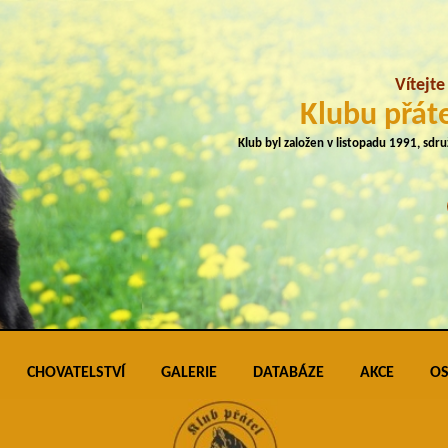
Vítejt
Klubu přáte
Klub byl založen v listopadu 1991, sdr
CHOVATELSTVÍ
GALERIE
DATABÁZE
AKCE
OS
plemene
Přehled vrhů
Podmínky pro vkládání do galerie úspěš
Klubo
J