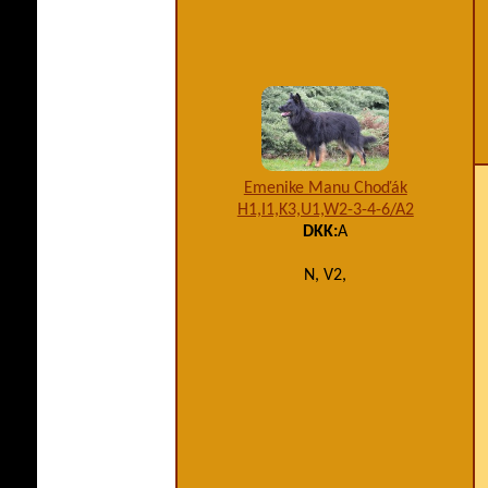
Emenike Manu Choďák
H1,I1,K3,U1,W2-3-4-6/A2
DKK:
A
N, V2,