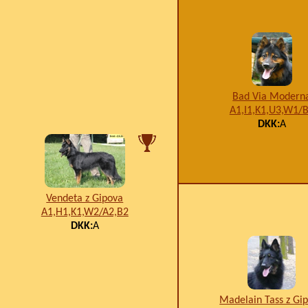
Bad Via Modern
A1,I1,K1,U3,W1/
DKK:
A
Vendeta z Gipova
A1,H1,K1,W2/A2,B2
DKK:
A
Madelain Tass z Gi