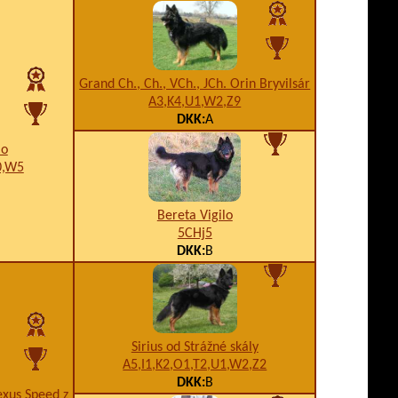
Grand Ch., Ch., VCh., JCh. Orin Bryvilsár
A3,K4,U1,W2,Z9
DKK:
A
lo
0,W5
Bereta Vigilo
5CHj5
DKK:
B
Sirius od Strážné skály
A5,I1,K2,O1,T2,U1,W2,Z2
DKK:
B
exus Speed z