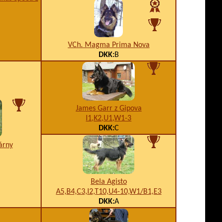
VCh. Magma Prima Nova
DKK:
B
James Garr z Gipova
I1,K2,U1,W1-3
DKK:
C
várny
Bela Agisto
A5,B4,C3,I2,T10,U4-10,W1/B1,E3
DKK:
A