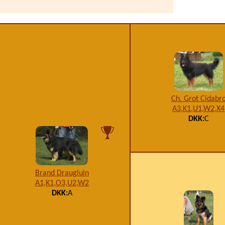
Ch. Grot Cidabr
A3,K1,U1,W2,X4
DKK:
C
Brand Draugluin
A1,K1,O3,U2,W2
DKK:
A