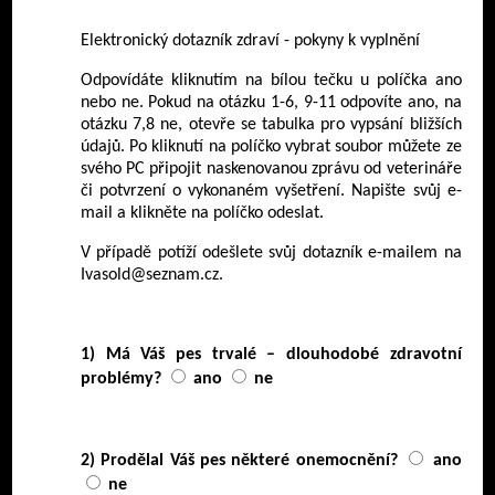
Elektronický dotazník zdraví - pokyny k vyplnění
Odpovídáte kliknutím na bílou tečku u políčka ano
nebo ne. Pokud na otázku 1-6, 9-11 odpovíte ano, na
otázku 7,8 ne, otevře se tabulka pro vypsání bližších
údajů. Po kliknutí na políčko vybrat soubor můžete ze
svého PC připojit naskenovanou zprávu od veterináře
či potvrzení o vykonaném vyšetření. Napište svůj e-
mail a klikněte na políčko odeslat.
V případě potíží odešlete svůj dotazník e-mailem na
Ivasold@seznam.cz.
1) Má Váš pes trvalé – dlouhodobé zdravotní
problémy?
ano
ne
2) Prodělal Váš pes některé onemocnění?
ano
ne