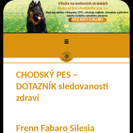
Vítejte na webových stránkách
Klubu přátel chodského psa, z.s.
Klub byl založen v listopadu 1991, sdružuje majitele, chovatele a příznivce
našeho českého národního plemene.
VÍCE INFO O KLUBU
≡
CHODSKÝ PES –
DOTAZNÍK sledovanosti
zdraví
Frenn Fabaro Silesia