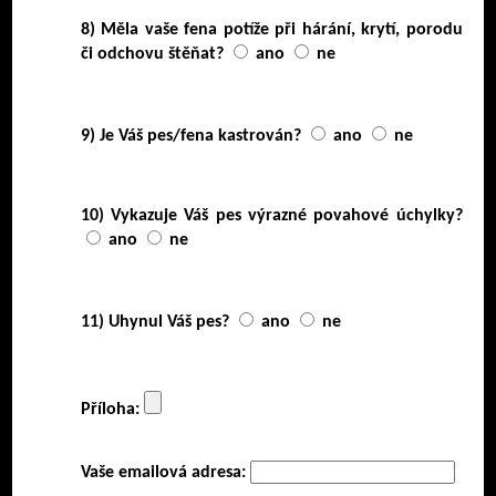
8) Měla vaše fena potíže při hárání, krytí, porodu
či odchovu štěňat?
ano
ne
9) Je Váš pes/fena kastrován?
ano
ne
10) Vykazuje Váš pes výrazné povahové úchylky?
ano
ne
11) Uhynul Váš pes?
ano
ne
Příloha:
Vaše emailová adresa: