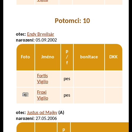
Potomci: 10
otec:
Endy Bryvilsár
narození:
05.09.2002
p
Foto
Jméno
/
bonitace
DKK
f
Fortis
pes
Vigilo
Froxi
pes
Vigilo
otec:
Justus od Majky
(A)
narození:
27.05.2006
p