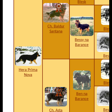
Blesk
Ch. Baldur
Blesk
Santana
Bessy na
Barance
Bess
Hera Prima
Nova
Blesk
Ben na
Barance
Bess
Ch. Asta