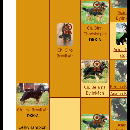
Asan 
Bylinká
Ch. Birri
Chodský pes
DKK:
A
Arina D
Ch. Ciro
stop
Bryvilsár
Ben na Ba
Ch. Bela na
Bylinkách
Axa na Ba
Ch. Irvi Bryvilsár
DKK:
A
Asan 
Český šampion