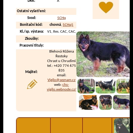
DKK:
A
Ostatní vyšetření:
Svod:
5CHq
Bonitační kód:
chovná
,
5CHq5
Kl./sp. výstava:
V1, Res. CAC, CAC,
Zkoušky:
Pracovní tituly:
Blehová Růžena
Řestoky
Chrast u Chrudimi
tel.: +420 774 675
835
Majitel:
email:
Vigilo@seznam.cz
web:
chs-
vigilo.webnode.cz/