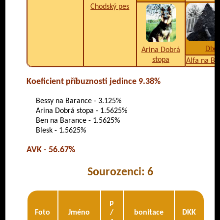
Chodský pes
Dixi
Arina Dobrá
stopa
Alfa na B
Koeficient příbuznosti jedince 9.38%
Bessy na Barance - 3.125%
Arina Dobrá stopa - 1.5625%
Ben na Barance - 1.5625%
Blesk - 1.5625%
AVK - 56.67%
Sourozenci: 6
p
Foto
Jméno
/
bonitace
DKK