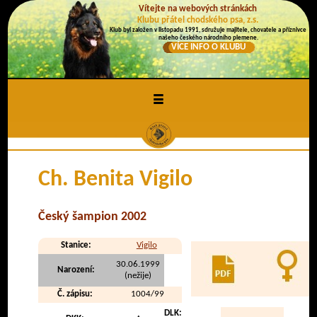
Vítejte na webových stránkách
Klubu přátel chodského psa, z.s.
Klub byl založen v listopadu 1991, sdružuje majitele, chovatele a příznivce
našeho českého národního plemene.
VÍCE INFO O KLUBU
≡
Ch. Benita Vigilo
Český šampion 2002
Stanice:
Vigilo
30.06.1999
Narození:
(nežije)
Č. zápisu:
1004/99
DLK: