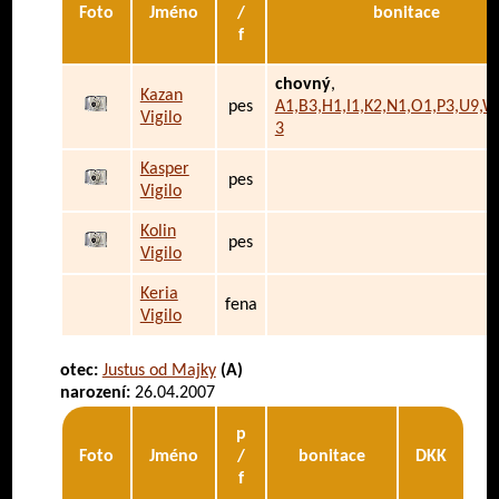
Foto
Jméno
/
bonitace
f
chovný
,
Kazan
pes
A1,B3,H1,I1,K2,N1,O1,P3,U9,W
Vigilo
3
Kasper
pes
Vigilo
Kolin
pes
Vigilo
Keria
fena
Vigilo
otec:
Justus od Majky
(A)
narození:
26.04.2007
p
Foto
Jméno
/
bonitace
DKK
f