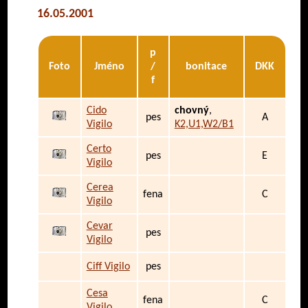
16.05.2001
p
Foto
Jméno
/
bonitace
DKK
f
Cido
chovný
,
pes
A
Vigilo
K2,U1,W2/B1
Certo
pes
E
Vigilo
Cerea
fena
C
Vigilo
Cevar
pes
Vigilo
Ciff Vigilo
pes
Cesa
fena
C
Vigilo