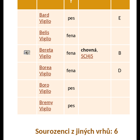
f
Bard
pes
E
Vigilo
Belis
fena
Vigilo
Bereta
chovná
,
fena
B
Vigilo
5CHj5
Borea
fena
D
Vigilo
Boro
pes
Vigilo
Bremy
pes
Vigilo
Sourozenci z jiných vrhů: 6