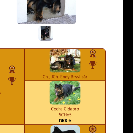
Ch., JCh. Endy Bryvilsár
o
Cedra Cidabro
5CHo5
DKK:
A