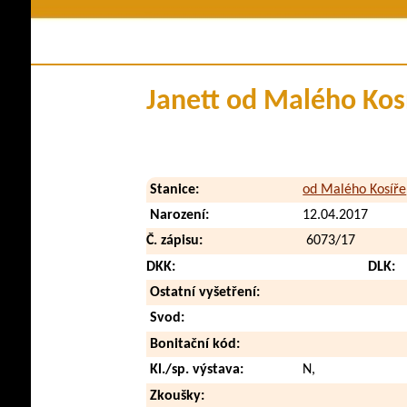
Členství v klubu
Historie plem
Stanovy a řády
Pova
Kontakty
Využi
Janett od Malého Kos
Klubové zpravodaje
Zdraví a
Soubory ke stažení
V méd
Přehled poplatků
Vid
Stanice:
od Malého Kosíře
Zahraničn
Narození:
12.04.2017
Č. zápisu:
6073/17
DKK:
DLK:
Ostatní vyšetření:
Svod:
Bonitační kód:
Kl./sp. výstava:
N,
Zkoušky: