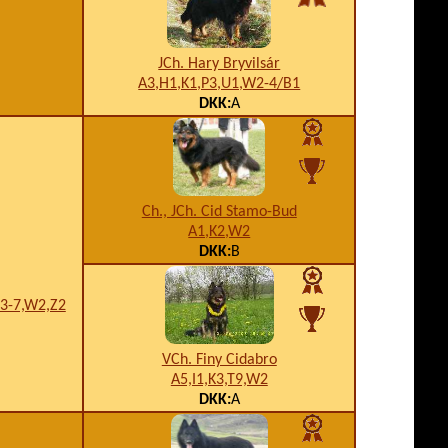
JCh. Hary Bryvilsár
A3,H1,K1,P3,U1,W2-4/B1
DKK:
A
Ch., JCh. Cid Stamo-Bud
A1,K2,W2
DKK:
B
U3-7,W2,Z2
VCh. Finy Cidabro
A5,I1,K3,T9,W2
DKK:
A