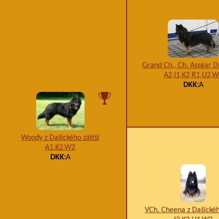
Grand Ch., Ch. Assgar D
A2,I1,K2,R1,U2,
DKK:
A
Woody z Dašického zátiší
A1,K2,W2
DKK:
A
VCh. Cheena z Dašickéh