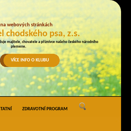
e na webových stránkách
l chodského psa, z.s.
užuje majitele, chovatele a příznivce našeho českého národního
plemene.
VÍCE INFO O KLUBU
TATNÍ
ZDRAVOTNÍ PROGRAM
ných
vé akce
ak uveřejňovat na webu