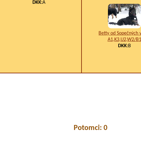
DKK:
A
Betty od Sopečných 
A1,K3,U2,W2/B
DKK:
B
Potomci: 0