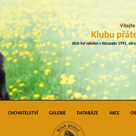
Vítejt
Klubu přáte
Klub byl založen v listopadu 1991, sdr
CHOVATELSTVÍ
GALERIE
DATABÁZE
AKCE
OS
plemene
Přehled vrhů
Podmínky pro vkládání do galerie úspěš
Klubo
J