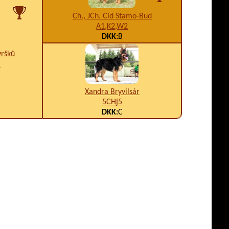
Ch., JCh. Cid Stamo-Bud
A1,K2,W2
DKK:
B
vršků
1
Xandra Bryvilsár
5CHj5
DKK:
C