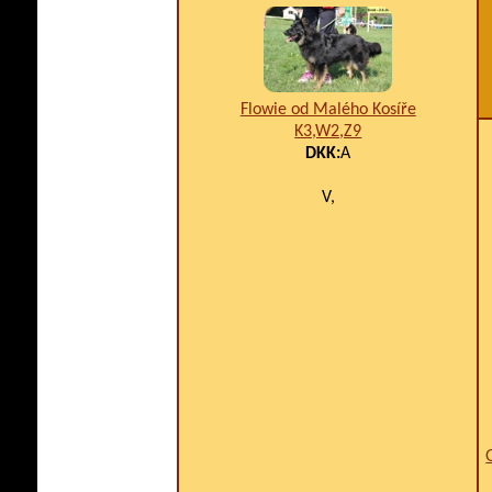
Flowie od Malého Kosíře
K3,W2,Z9
DKK:
A
V,