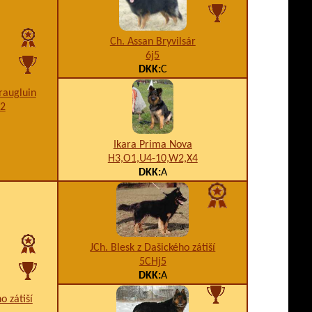
Ch. Assan Bryvilsár
6j5
DKK:
C
raugluin
W2
Ikara Prima Nova
H3,O1,U4-10,W2,X4
DKK:
A
JCh. Blesk z Dašického zátiší
5CHj5
DKK:
A
o zátiší