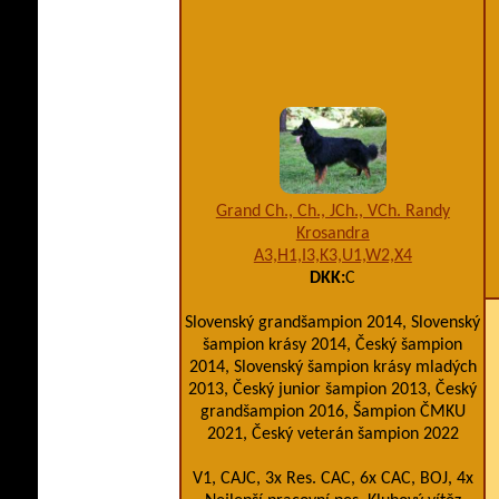
Grand Ch., Ch., JCh., VCh. Randy
Krosandra
A3,H1,I3,K3,U1,W2,X4
DKK:
C
Slovenský grandšampion 2014, Slovenský
šampion krásy 2014, Český šampion
2014, Slovenský šampion krásy mladých
2013, Český junior šampion 2013, Český
grandšampion 2016, Šampion ČMKU
2021, Český veterán šampion 2022
V1, CAJC, 3x Res. CAC, 6x CAC, BOJ, 4x