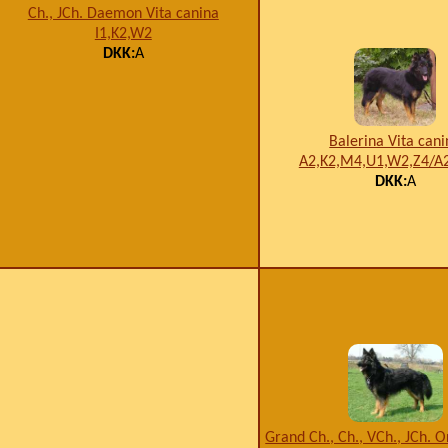
Ch., JCh. Daemon Vita canina
I1,K2,W2
DKK:
A
Balerina Vita can
A2,K2,M4,U1,W2,Z4/A2
DKK:
A
Grand Ch., Ch., VCh., JCh. O