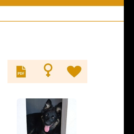
ní akce
Jména psů v databázi
y z akcí
Odkazy
es ve výkonu
Evidence KL
ny psů
pracovní třídy