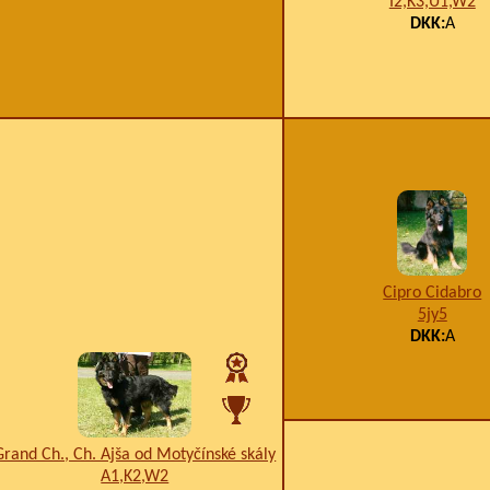
I2,K3,U1,W2
DKK:
A
Cipro Cidabro
5jy5
DKK:
A
Grand Ch., Ch. Ajša od Motyčínské skály
A1,K2,W2