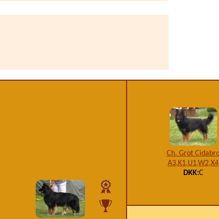
Ch. Grot Cidabr
A3,K1,U1,W2,X4
DKK:
C