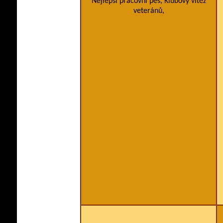
Nejlepší pracovní pes, Klubový vítěz
veteránů,