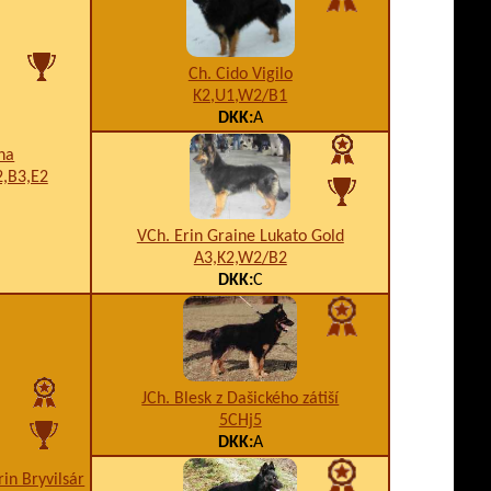
Ch. Cido Vigilo
K2,U1,W2/B1
DKK:
A
ina
,B3,E2
VCh. Erin Graine Lukato Gold
A3,K2,W2/B2
DKK:
C
JCh. Blesk z Dašického zátiší
5CHj5
DKK:
A
rin Bryvilsár