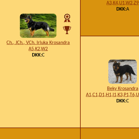
A3,K4,U1,W2,Z9
DKK:
A
Ch., JCh., VCh. Irluka Krosandra
A5,K2,W2
DKK:
C
Beky Krosandra
A1,C1,D1,H1,I1,K3,P1,T6,
DKK:
C