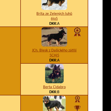
Brita ze Zelených luhů
6jo5
DKK:
A
JCh. Blesk z Dašického zátiší
5CHj5
DKK:
A
Berta Cidabro
DKK:
B