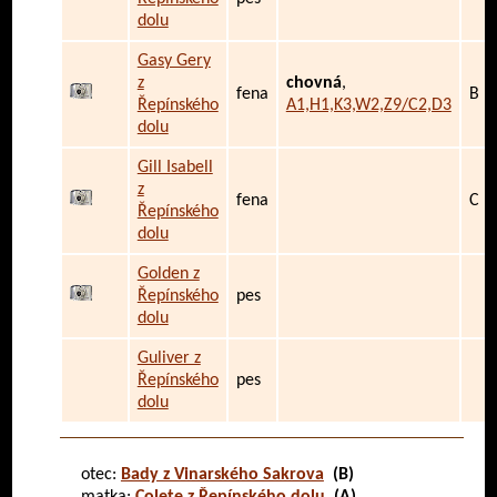
dolu
Gasy Gery
z
chovná
,
fena
B
Řepínského
A1,H1,K3,W2,Z9/C2,D3
dolu
Gill Isabell
z
fena
C
Řepínského
dolu
Golden z
Řepínského
pes
dolu
Guliver z
Řepínského
pes
dolu
otec:
Bady z Vinarského Sakrova
(B)