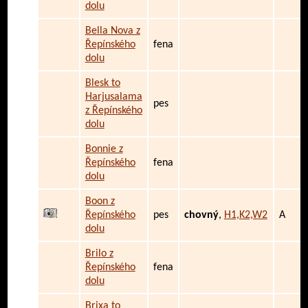
dolu
Bella Nova z
Řepínského
fena
dolu
Blesk to
Harjusalama
pes
z Řepínského
dolu
Bonnie z
Řepínského
fena
dolu
Boon z
Řepínského
pes
chovný
,
H1,K2,W2
A
dolu
Brilo z
Řepínského
fena
dolu
Brixa to