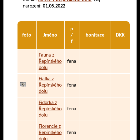
matka:
Colete z Řepínského dolu
(A)
narození:
01.05.2022
p
foto
Jméno
/
bonitace
DKK
f
Fauna z
Řepínského
fena
dolu
Fialka z
Řepínského
fena
dolu
Fidorka z
Řepínského
fena
dolu
Florencie z
Řepínského
fena
dolu