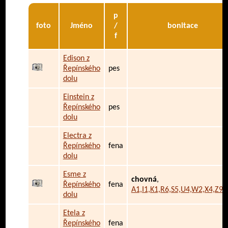
p
foto
Jméno
/
bonitace
f
Edison z
Řepínského
pes
dolu
Einstein z
Řepínského
pes
dolu
Electra z
Řepínského
fena
dolu
Esme z
chovná
,
Řepínského
fena
A1,I1,K1,R6,S5,U4,W2,X4,Z9/
dolu
Etela z
Řepínského
fena