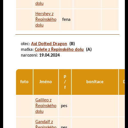
dolu
Hershey z
Řepínského
fena
dolu
otec:
Axi Dotted Dragon
(B)
matka:
Colete z Řepínského dolu
(A)
narození:
19.04.2024
p
foto
Jméno
/
bonitace
D
f
Galileo z
Řepínského
pes
dolu
Gandalf z
Řepínského
pes