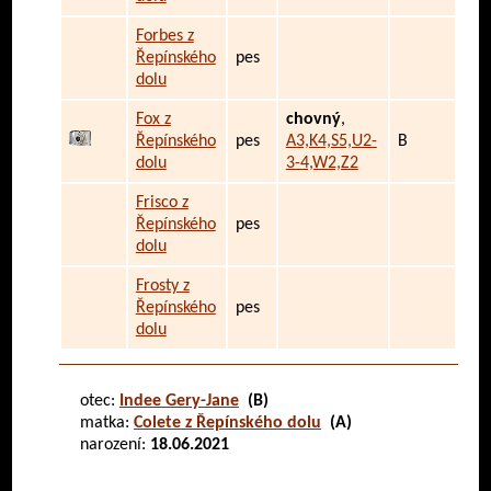
Forbes z
Řepínského
pes
dolu
Fox z
chovný
,
Řepínského
pes
A3,K4,S5,U2-
B
dolu
3-4,W2,Z2
Frisco z
Řepínského
pes
dolu
Frosty z
Řepínského
pes
dolu
otec:
Indee Gery-Jane
(B)
matka:
Colete z Řepínského dolu
(A)
narození:
18.06.2021