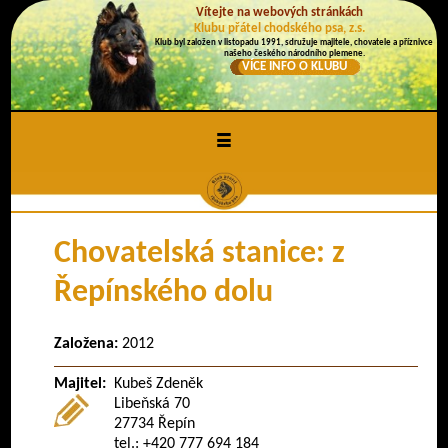
Vítejte na webových stránkách
Klubu přátel chodského psa, z.s.
Klub byl založen v listopadu 1991, sdružuje majitele, chovatele a příznivce
našeho českého národního plemene.
VÍCE INFO O KLUBU
≡
Chovatelská stanice: z
Řepínského dolu
Založena:
2012
Majitel:
Kubeš Zdeněk
Libeňská 70
27734 Řepín
tel.: +420 777 694 184