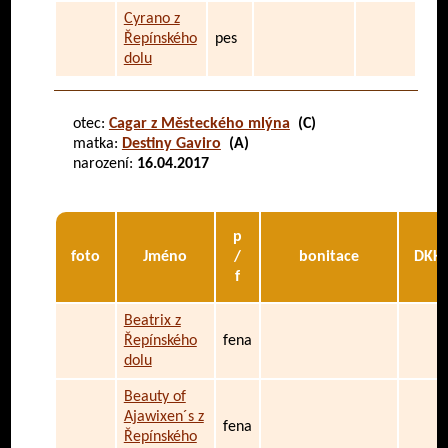
Cyrano z
Řepínského
pes
dolu
otec:
Cagar z Městeckého mlýna
(C)
matka:
Destiny Gaviro
(A)
narození:
16.04.2017
p
foto
Jméno
/
bonitace
DKK
f
Beatrix z
Řepínského
fena
dolu
Beauty of
Ajawixen´s z
fena
Řepínského