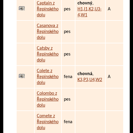
Captain z
chovný
,
Řepínského
pes
H1,I1,K2,U3-
A
dolu
4,W1
Casanova z
Řepínského
pes
dolu
Catsby z
Řepínského
pes
dolu
Colete z
chovná
,
Řepínského
fena
A
K3,P3,U4,W2
dolu
Colombo z
Řepínského
pes
dolu
Comete z
Řepínského
fena
dolu