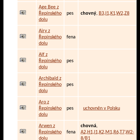
Age Bee z
Řepínského
pes
chovný
,
B3,I1,K1,W2,Z8
dolu
Airy z
Řepínského
fena
dolu
Alf z
Řepínského
pes
dolu
Archibald z
Řepínského
pes
dolu
Aro z
Řepínského
pes
uchovněn v Polsku
dolu
Arwen z
chovná
,
Řepínského
fena
A2,H1,I1,K2,M1,R6,T7,W2-
dolu
8/B1