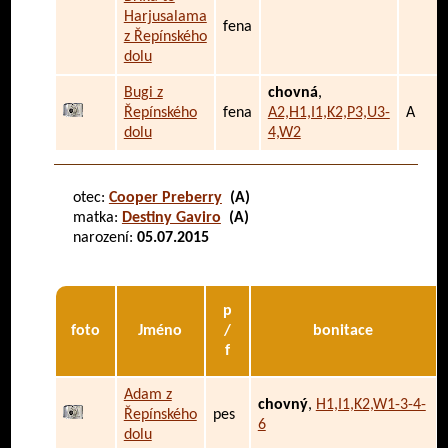
Harjusalama
fena
z Řepínského
dolu
Bugi z
chovná
,
Řepínského
fena
A2,H1,I1,K2,P3,U3-
A
dolu
4,W2
otec:
Cooper Preberry
(A)
matka:
Destiny Gaviro
(A)
narození:
05.07.2015
p
foto
Jméno
/
bonitace
f
Adam z
chovný
,
H1,I1,K2,W1-3-4-
Řepínského
pes
6
dolu