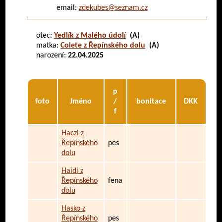
email:
zdekubes@seznam.cz
otec:
Yedlík z Malého údolí
(A)
matka:
Colete z Řepínského dolu
(A)
narození:
22.04.2025
p
foto
Jméno
/
bonitace
DKK
f
Haczi z
Řepínského
pes
dolu
Haidi z
Řepínského
fena
dolu
Hasko z
Řepínského
pes