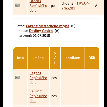
Draco z
chovný
,
I1,K3,U4-
Řepínského
pes
A
7,W2/B1
dolu
otec:
Cagar z Městeckého mlýna
(C)
matka:
Destiny Gaviro
(A)
narození:
01.07.2018
p
foto
Jméno
/
bonitace
DKK
f
Cagar z
Řepínského
pes
dolu
Calvin z
Řepínského
pes
dolu