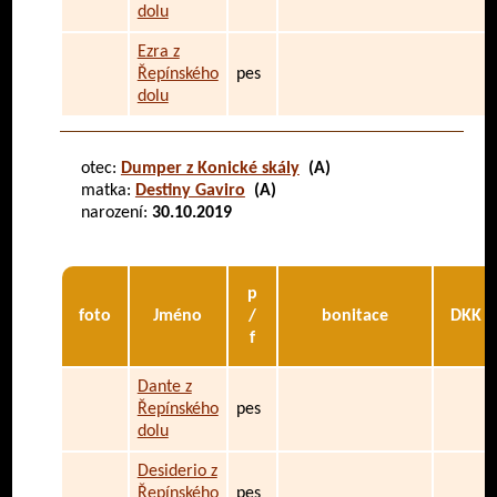
dolu
Ezra z
Řepínského
pes
dolu
otec:
Dumper z Konické skály
(A)
matka:
Destiny Gaviro
(A)
narození:
30.10.2019
p
foto
Jméno
/
bonitace
DKK
f
Dante z
Řepínského
pes
dolu
Desiderio z
Řepínského
pes