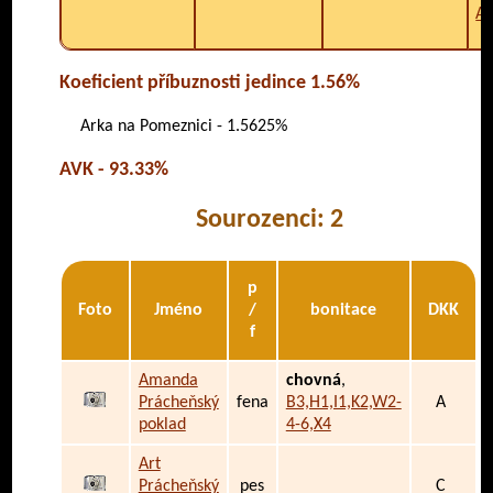
A5
Koeficient příbuznosti jedince 1.56%
Arka na Pomeznici - 1.5625%
AVK - 93.33%
Sourozenci: 2
p
Foto
Jméno
/
bonitace
DKK
f
Amanda
chovná
,
Prácheňský
fena
B3,H1,I1,K2,W2-
A
poklad
4-6,X4
Art
Prácheňský
pes
C