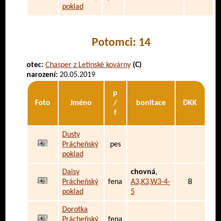
poklad
Potomci: 14
otec:
Chasper z Letinské kovárny
(C)
narození:
20.05.2019
p
Foto
Jméno
/
bonitace
DKK
f
Dusty
Prácheňský
pes
poklad
Daisy
chovná
,
Prácheňský
fena
A3,K3,W3-4-
B
poklad
5
Dorotka
Prácheňský
fena