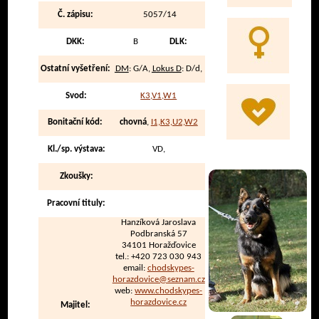
Č. zápisu:
5057/14
DKK:
B
DLK:
Ostatní vyšetření:
DM
: G/A,
Lokus D
: D/d,
Svod:
K3,V1,W1
Bonitační kód:
chovná
,
I1,K3,U2,W2
Kl./sp. výstava:
VD,
Zkoušky:
Pracovní tituly:
Hanzíková Jaroslava
Podbranská 57
34101 Horažďovice
tel.: +420 723 030 943
email:
chodskypes-
horazdovice@seznam.cz
web:
www.chodskypes-
horazdovice.cz
Majitel: