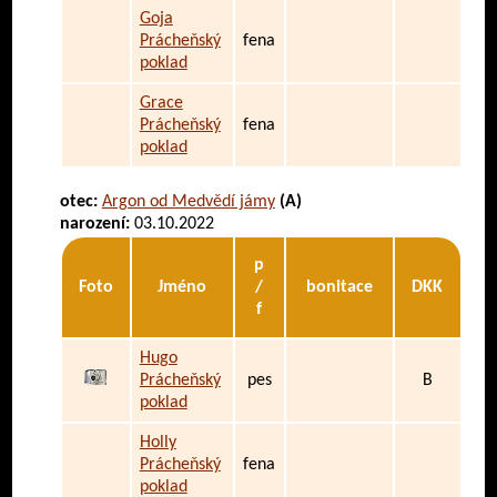
Goja
Prácheňský
fena
poklad
Grace
Prácheňský
fena
poklad
otec:
Argon od Medvědí jámy
(A)
narození:
03.10.2022
p
Foto
Jméno
/
bonitace
DKK
f
Hugo
Prácheňský
pes
B
poklad
Holly
Prácheňský
fena
poklad