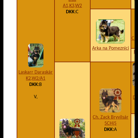
A1,K3,W2
DKK:
C
Ca
Arka na Pomeznici
B
Laskarr Daraskár
K2,W2/A1
DKK:
B
V,
Da
Ch. Zack Bryvilsár
5CHj5
DKK:
A