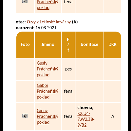
Prácheňský
fena
poklad
otec:
Ozzy z Letinské kovárny
(A)
narození:
16.08.2021
p
Foto
Jméno
/
bonitace
DKK
f
Gusty
Prácheňský
pes
poklad
Gabbi
Prácheňský
fena
poklad
chovná
,
Ginny
K2,U4-
Prácheňský
fena
A
7,W2,Z8-
poklad
9/B2