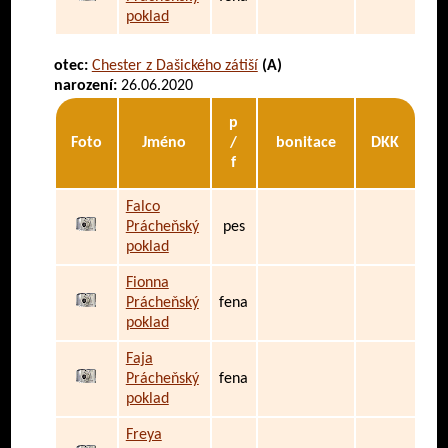
poklad
otec:
Chester z Dašického zátiší
(A)
narození:
26.06.2020
p
Foto
Jméno
/
bonitace
DKK
f
Falco
Prácheňský
pes
poklad
Fionna
Prácheňský
fena
poklad
Faja
Prácheňský
fena
poklad
Freya