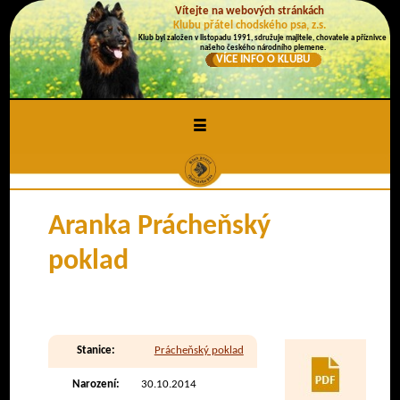
Vítejte na webových stránkách
Klubu přátel chodského psa, z.s.
Klub byl založen v listopadu 1991, sdružuje majitele, chovatele a příznivce
našeho českého národního plemene.
VÍCE INFO O KLUBU
≡
Aranka Prácheňský
poklad
Stanice:
Prácheňský poklad
Narození:
30.10.2014