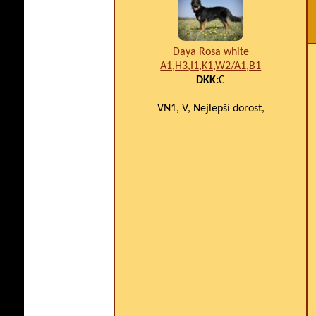
Daya Rosa white
A1,H3,I1,K1,W2/A1,B1
DKK:
C
VN1, V, Nejlepší dorost,