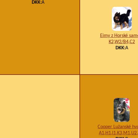
DKK:
A
Eimy z Horské sam
K2,W2/B4,C2
DKK:
A
Cooper Lužanské hv
A1,H1,I1,K3,M1,U2