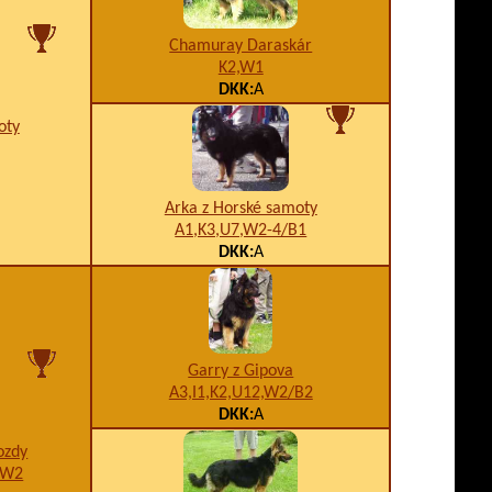
Chamuray Daraskár
K2,W1
DKK:
A
oty
Arka z Horské samoty
A1,K3,U7,W2-4/B1
DKK:
A
Garry z Gipova
A3,I1,K2,U12,W2/B2
DKK:
A
ozdy
,W2