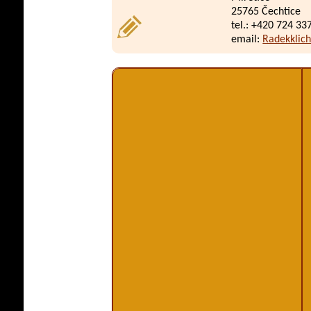
25765 Čechtice
tel.: +420 724 33
email:
Radekklic