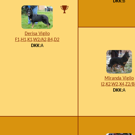
DKK:
B
Derisa Vigilo
F1,H1,K1,W2/A2,B4,D2
DKK:
A
Miranda Vigilo
I2,K2,W2,X4,Z2/
DKK:
A