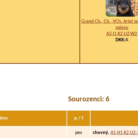
Grand Ch., Ch., VCh. Ariel o
splavu
A3,I1,K2,U2,W2
DKK:
A
Sourozenci: 6
éno
p / f
pes
chovný
,
A1,H1,K2,U2-