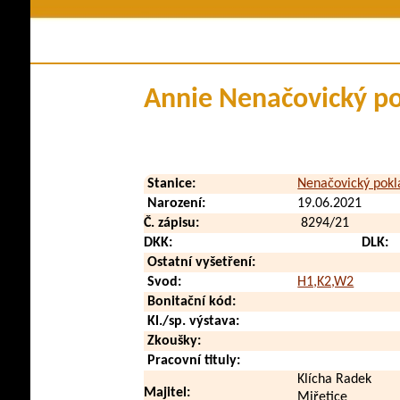
Členství v klubu
Historie plem
Stanovy a řády
Pova
Kontakty
Využi
Annie Nenačovický p
Klubové zpravodaje
Zdraví a
Soubory ke stažení
V méd
Přehled poplatků
Vid
Stanice:
Nenačovický pokl
Zahraničn
Narození:
19.06.2021
Č. zápisu:
8294/21
DKK:
DLK:
Ostatní vyšetření:
Svod:
H1,K2,W2
Bonitační kód:
Kl./sp. výstava:
Zkoušky:
Pracovní tituly:
Klícha Radek
Majitel:
Miřetice