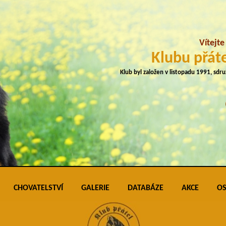
Vítejt
Klubu přáte
Klub byl založen v listopadu 1991, sdr
CHOVATELSTVÍ
GALERIE
DATABÁZE
AKCE
OS
plemene
Přehled vrhů
Podmínky pro vkládání do galerie úspěš
Klubo
J