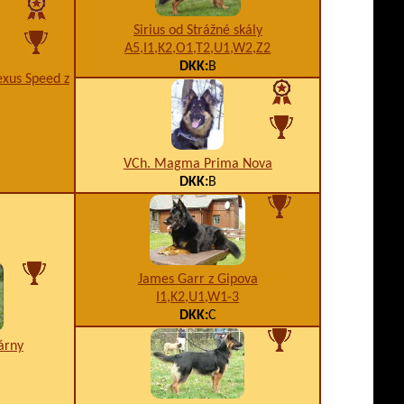
Sirius od Strážné skály
A5,I1,K2,O1,T2,U1,W2,Z2
DKK:
B
exus Speed z
VCh. Magma Prima Nova
DKK:
B
James Garr z Gipova
I1,K2,U1,W1-3
DKK:
C
várny