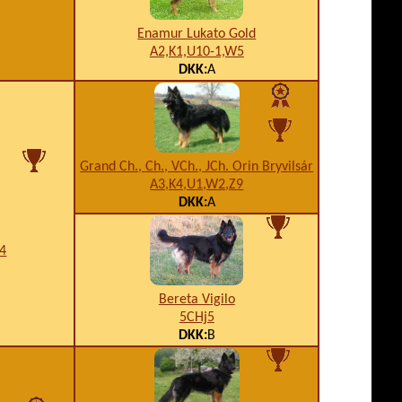
Enamur Lukato Gold
A2,K1,U10-1,W5
DKK:
A
Grand Ch., Ch., VCh., JCh. Orin Bryvilsár
A3,K4,U1,W2,Z9
DKK:
A
B4
Bereta Vigilo
5CHj5
DKK:
B