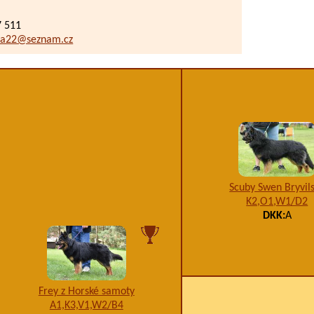
7 511
ha22@seznam.cz
Scuby Swen Bryvil
K2,O1,W1/D2
DKK:
A
Frey z Horské samoty
A1,K3,V1,W2/B4