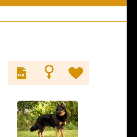
ní akce
Jména psů v databázi
y z akcí
Odkazy
es ve výkonu
Evidence KL
ny psů
pracovní třídy