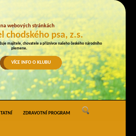
e na webových stránkách
l chodského psa, z.s.
užuje majitele, chovatele a příznivce našeho českého národního
plemene.
VÍCE INFO O KLUBU
TATNÍ
ZDRAVOTNÍ PROGRAM
ných
vé akce
ak uveřejňovat na webu