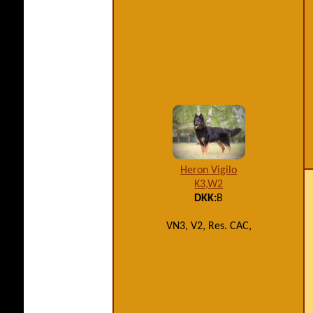
Heron Vigilo
K3,W2
DKK:
B
VN3, V2, Res. CAC,