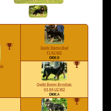
Dasty Stamo-Bud
F1,K2,W2
DKK:
B
sár
Qwiki Bonny Bryvilsár
H1,K4,U2,W2
DKK:
A