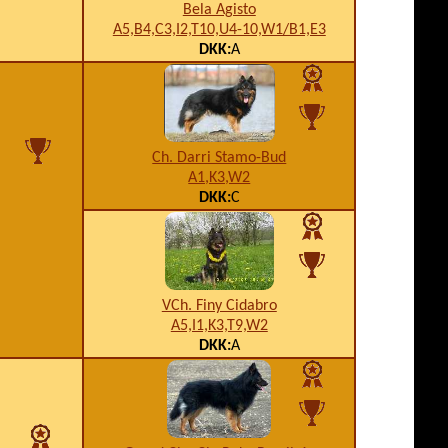
Bela Agisto
A5,B4,C3,I2,T10,U4-10,W1/B1,E3
DKK:
A
Ch. Darri Stamo-Bud
A1,K3,W2
DKK:
C
VCh. Finy Cidabro
A5,I1,K3,T9,W2
DKK:
A