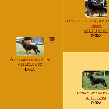
Grand Ch., Ch., VCh., JCh. L
Gipova
A3,H1,I1,K2,W2
DKK:
A
Áron z Jamenských Valíků
A1,I1,K1,U3/B2
DKK:
C
Britta z Letinské ko
A3,H1,K2/B4
DKK:
A