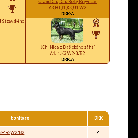
Grand Ch., Ch. Roky Bryvilsár
A3,H1,I1,K3,U1,W2
DKK:
A
d Sázavského
JCh. Nica z Dašického zátiší
A1,I1,K3,W2-3/B2
DKK:
A
bonitace
DKK
3-4-6,W2/B2
A