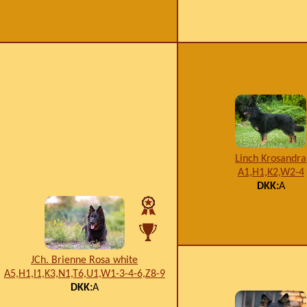
Linch Krosandra
A1,H1,K2,W2-4
DKK:
A
JCh. Brienne Rosa white
A5,H1,I1,K3,N1,T6,U1,W1-3-4-6,Z8-9
DKK:
A