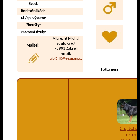
Svod:
Bonitační kód:
Kl./sp. výstava:
Zkoušky:
Pracovní tituly:
Albrecht Michal
Sušilova 67
Majitel:
78901 Zábřeh
email:
albi540@seznam.cz
Fotka není
Ch., JCh.,
Ch. Cent