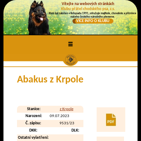
Vítejte na webových stránkách
Klubu přátel chodského psa, z.s.
Klub byl založen v listopadu 1991, sdružuje majitele, chovatele a příznivce
našeho českého národního plemene.
VÍCE INFO O KLUBU
≡
Abakus z Krpole
Stanice:
z Krpole
Narození:
09.07.2023
Č. zápisu:
9531/23
DKK:
DLK:
Ostatní vyšetření: