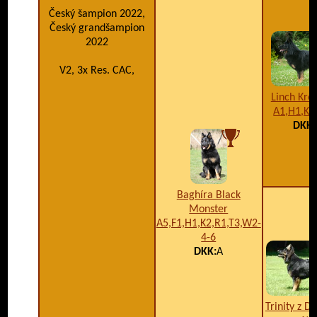
Český šampion 2022,
Český grandšampion
2022
V2, 3x Res. CAC,
Linch Kro
A1,H1,K2
DKK:
Baghíra Black
Monster
A5,F1,H1,K2,R1,T3,W2-
4-6
DKK:
A
Trinity z D