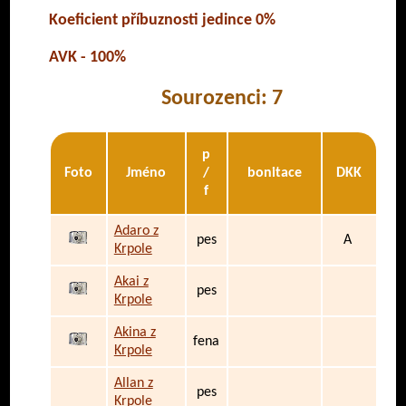
Koeficient příbuznosti jedince 0%
AVK - 100%
Sourozenci: 7
p
Foto
Jméno
/
bonitace
DKK
f
Adaro z
pes
A
Krpole
Akai z
pes
Krpole
Akina z
fena
Krpole
Allan z
pes
Krpole