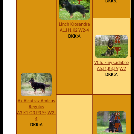
DKK:
C
Linch Krosandra
A1,H1,K2,W2-4
DKK:
A
VCh. Finy Cidabro
A5,I1,K3,T9,W2
DKK:
A
Ax Alcatraz Amicus
Regulus
A3,K1,O3,P3,S5,W2-
4
DKK:
A