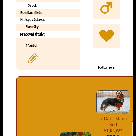
Svod:
Bonitační kód:
Kl./sp. výstava:
Zkoušky:
Pracovní tituly:
Majitel:
Fotka není
Ch. Darri Stamo-
Bud
A1,K3,W2