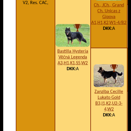
V2, Res. CAC,
Ch., JCh., Grand
Ch. Unicas z
Gipova
A1,H1,K2,W1-4/B2
DKK:
A
Bastilla Hysteria
Věčná Legenda
A3,H1,K1,S5,W2
DKK:
A
Zanziba Cecille
Lukato Gold
B3,I1,K2,U2-3-
4,W2
DKK:
A