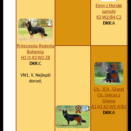
Eimy z Horské
samoty
K2,W2/B4,C2
DKK:
A
Princcessia Regenia
Bohemia
H1,I1,K3,W2,Z8
DKK:
C
VN1, V, Nejlepší
dorost,
Ch., JCh., Grand
Ch. Unicas z
Gipova
A1,H1,K2,W1-4/B2
DKK:
A