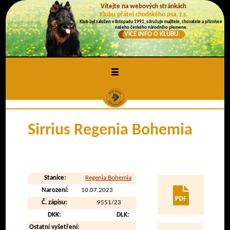
Vítejte na webových stránkách
Klubu přátel chodského psa, z.s.
Klub byl založen v listopadu 1991, sdružuje majitele, chovatele a příznivce
našeho českého národního plemene.
VÍCE INFO O KLUBU
≡
Sirrius Regenia Bohemia
Stanice:
Regenia Bohemia
Narození:
10.07.2023
Č. zápisu:
9551/23
DKK:
DLK:
Ostatní vyšetření: