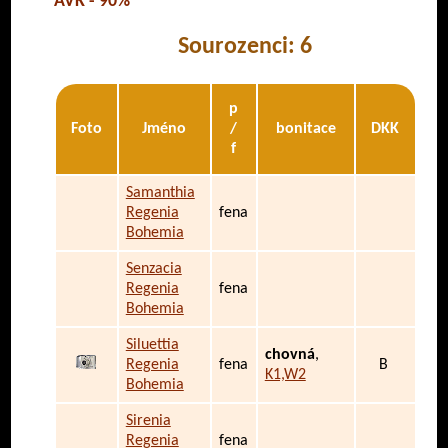
AVK - 90%
Sourozenci: 6
p
Foto
Jméno
/
bonitace
DKK
f
Samanthia
Regenia
fena
Bohemia
Senzacia
Regenia
fena
Bohemia
Siluettia
chovná
,
Regenia
fena
B
K1,W2
Bohemia
Sirenia
Regenia
fena