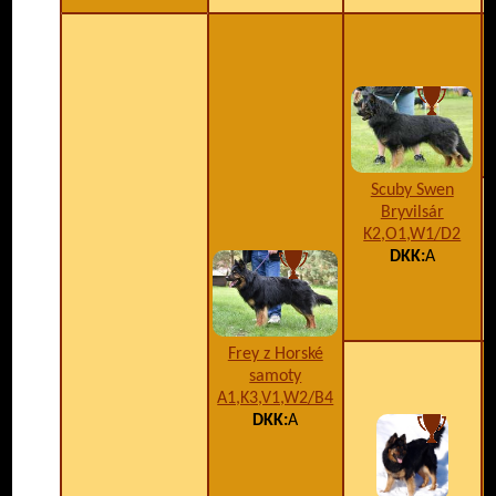
Scuby Swen
Bryvilsár
K2,O1,W1/D2
DKK:
A
Frey z Horské
samoty
A1,K3,V1,W2/B4
DKK:
A