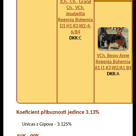
JCh., Ch., Grand
Ch., VCh.
Jesabellia
Regenia Bohemia
D1,H1,K3,W2-4-
6/B4
A
DKK:
C
VCh. Bessy Anne
Regenia Bohemia
A1,I1,K3,W2/A1,B4
DKK:
A
Koeficient příbuznosti jedince 3.13%
Unicas z Gipova - 3.125%