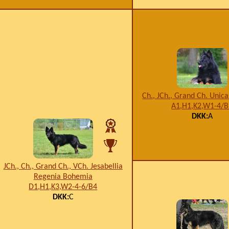
Ch., JCh., Grand Ch. Unica
A1,H1,K2,W1-4/B
DKK:
A
JCh., Ch., Grand Ch., VCh. Jesabellia
Regenia Bohemia
D1,H1,K3,W2-4-6/B4
DKK:
C