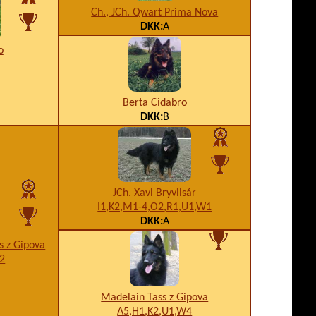
Ch., JCh. Qwart Prima Nova
DKK:
A
o
Berta Cidabro
DKK:
B
JCh. Xavi Bryvilsár
I1,K2,M1-4,O2,R1,U1,W1
DKK:
A
s z Gipova
2
Madelain Tass z Gipova
A5,H1,K2,U1,W4