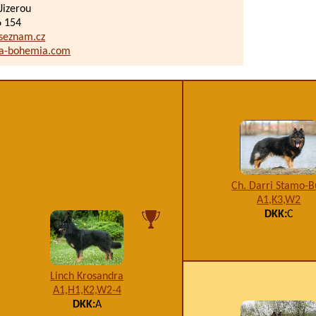
Jizerou
6 154
@seznam.cz
a-bohemia.com
Ch. Darri Stamo-
A1,K3,W2
DKK:
C
Linch Krosandra
A1,H1,K2,W2-4
DKK:
A