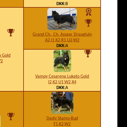
DKK:
B
Grand Ch., Ch. Assgar Draugluin
A2,I1,K2,R1,U2,W2
DKK:
A
o Gold
W2
Vampy Cesarena Lukato Gold
I2,K2,U1,W2,X4
DKK:
A
Dasty Stamo-Bud
F1,K2,W2