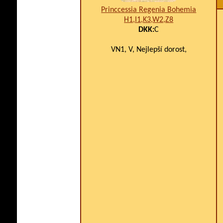
Princcessia Regenia Bohemia
H1,I1,K3,W2,Z8
DKK:
C
VN1, V, Nejlepší dorost,