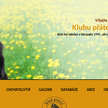
Vítejt
Klubu přáte
Klub byl založen v listopadu 1991, sdr
CHOVATELSTVÍ
GALERIE
DATABÁZE
AKCE
OS
plemene
Přehled vrhů
Podmínky pro vkládání do galerie úspěš
Klubo
J