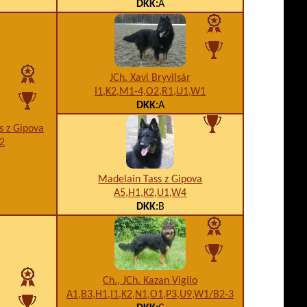
DKK:
A
JCh. Xavi Bryvilsár
I1,K2,M1-4,O2,R1,U1,W1
DKK:
A
s z Gipova
2
Madelain Tass z Gipova
A5,H1,K2,U1,W4
DKK:
B
Ch., JCh. Kazan Vigilo
A1,B3,H1,I1,K2,N1,O1,P3,U9,W1/B2-3