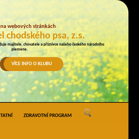
e na webových stránkách
l chodského psa, z.s.
užuje majitele, chovatele a příznivce našeho českého národního
plemene.
VÍCE INFO O KLUBU
TATNÍ
ZDRAVOTNÍ PROGRAM
ných
vé akce
ak uveřejňovat na webu