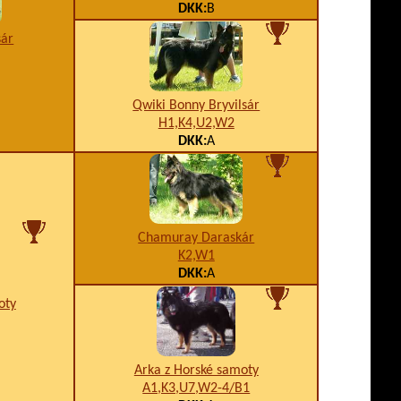
DKK:
B
sár
Qwiki Bonny Bryvilsár
H1,K4,U2,W2
DKK:
A
Chamuray Daraskár
K2,W1
DKK:
A
oty
Arka z Horské samoty
A1,K3,U7,W2-4/B1