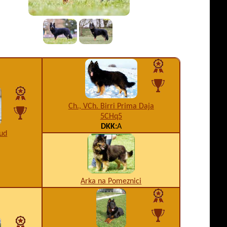
Ch., VCh. Birri Prima Daja
5CHq5
DKK:
A
Bud
Arka na Pomeznici