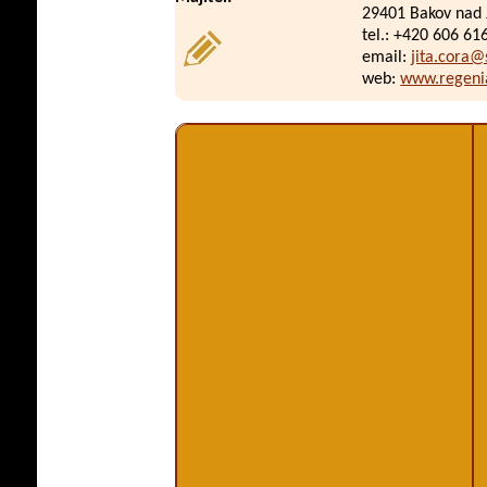
29401 Bakov nad 
tel.: +420 606 61
email:
jita.cora
web:
www.regeni