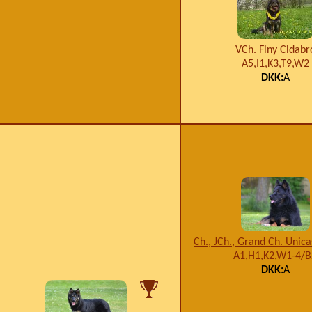
VCh. Finy Cidabr
A5,I1,K3,T9,W2
DKK:
A
Ch., JCh., Grand Ch. Unica
A1,H1,K2,W1-4/B
DKK:
A