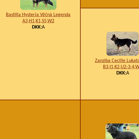
Bastilla Hysteria Věčná Legenda
A3,H1,K1,S5,W2
DKK:
A
Zanziba Cecille Lukat
B3,I1,K2,U2-3-4,
DKK:
A