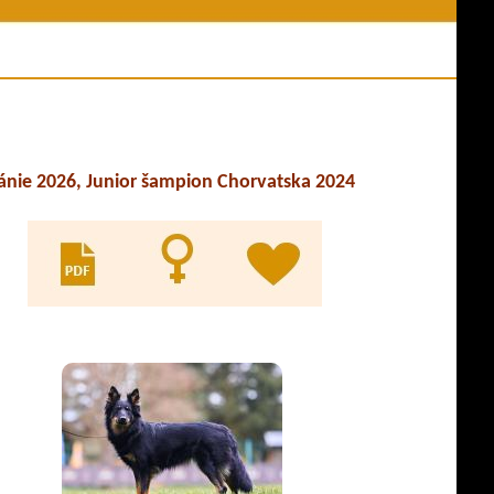
ní akce
Jména psů v databázi
y z akcí
Odkazy
es ve výkonu
Evidence KL
ny psů
pracovní třídy
nie 2026, Junior šampion Chorvatska 2024