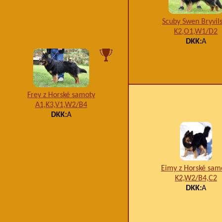
Scuby Swen Bryvil
K2,O1,W1/D2
DKK:
A
Frey z Horské samoty
A1,K3,V1,W2/B4
DKK:
A
Eimy z Horské sam
K2,W2/B4,C2
DKK:
A