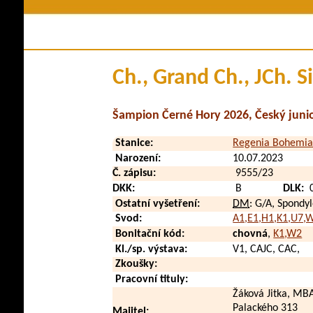
Členství v klubu
Historie plem
Stanovy a řády
Pova
Kontakty
Využi
Ch., Grand Ch., JCh. 
Klubové zpravodaje
Zdraví a
Soubory ke stažení
V méd
Šampion Černé Hory 2026, Český juni
Přehled poplatků
Vid
Stanice:
Regenia Bohemi
Zahraničn
Narození:
10.07.2023
Č. zápisu:
9555/23
DKK:
B
DLK:
0
Ostatní vyšetření:
DM
: G/A, Spondy
Svod:
A1,E1,H1,K1,U7,
Bonitační kód:
chovná
,
K1,W2
Kl./sp. výstava:
V1, CAJC, CAC,
Zkoušky:
Pracovní tituly:
Žáková Jitka, MBA
Palackého 313
Majitel: