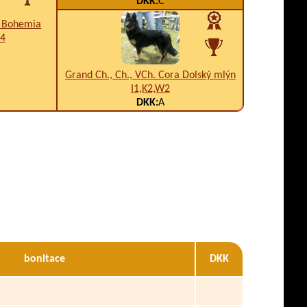
DKK:
C
a Bohemia
B4
Grand Ch., Ch., VCh. Cora Dolský mlýn
I1,K2,W2
DKK:
A
bonitace
DKK