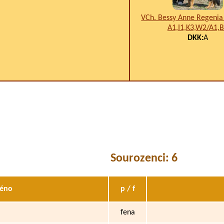
VCh. Bessy Anne Regeni
A1,I1,K3,W2/A1,
DKK:
A
Sourozenci: 6
éno
p / f
fena