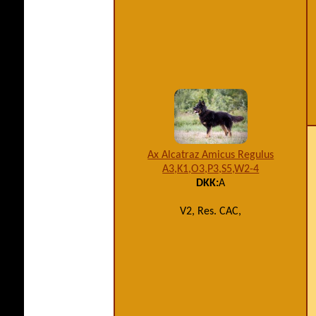
Ax Alcatraz Amicus Regulus
A3,K1,O3,P3,S5,W2-4
DKK:
A
V2, Res. CAC,