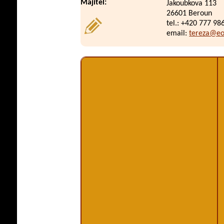
Majitel:
Jakoubkova 113
26601 Beroun
tel.: +420 777 98
email:
tereza@eo