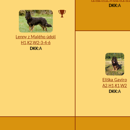
DKK:
A
Lenny z Malého údolí
H1,K2,W2-3-4-6
DKK:
A
Eliška Gaviro
A2,H1,K1,W2
DKK:
A