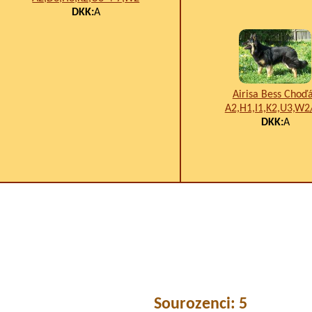
DKK:
A
Airisa Bess Choď
A2,H1,I1,K2,U3,W2
DKK:
A
Sourozenci: 5