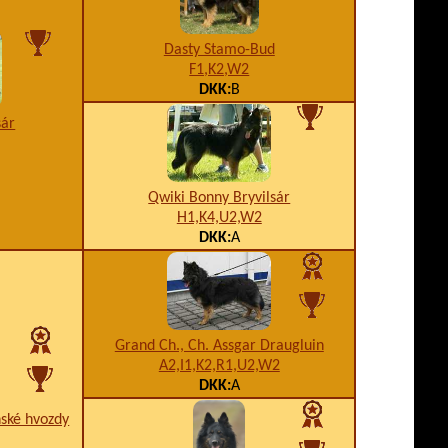
Dasty Stamo-Bud
F1,K2,W2
DKK:
B
sár
Qwiki Bonny Bryvilsár
H1,K4,U2,W2
DKK:
A
Grand Ch., Ch. Assgar Draugluin
A2,I1,K2,R1,U2,W2
DKK:
A
nské hvozdy