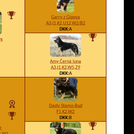
Garry z Gipova
A3,I1,K2,U12,W2/B2
DKK:
A
yx
Amy Černá luna
A3,I1,K2,W5,Z9
DKK:
A
Dasty Stamo-Bud
F1,K2,W2
DKK:
B
ár
1,W1