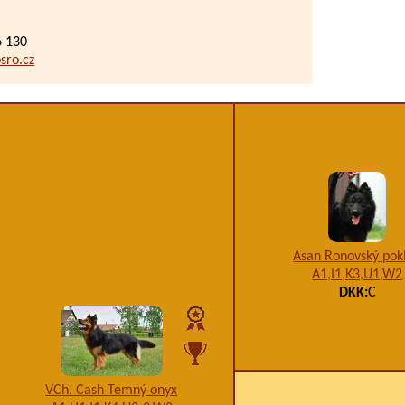
6 130
sro.cz
Asan Ronovský pok
A1,I1,K3,U1,W2
DKK:
C
VCh. Cash Temný onyx