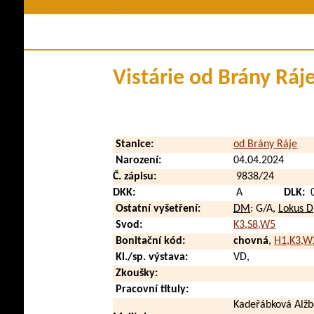
Členství v klubu
Historie plem
Stanovy a řády
Pova
Kontakty
Využi
Vistárie od Brány Ráj
Klubové zpravodaje
Zdraví a
Soubory ke stažení
V méd
Přehled poplatků
Vid
Stanice:
od Brány Ráje
Zahraničn
Narození:
04.04.2024
Č. zápisu:
9838/24
DKK:
A
DLK:
0
Ostatní vyšetření:
DM
: G/A,
Lokus D
Svod:
K3,S8,W5
Bonitační kód:
chovná
,
H1,K3,W
Kl./sp. výstava:
VD,
Zkoušky:
Pracovní tituly:
Kadeřábková Alžb