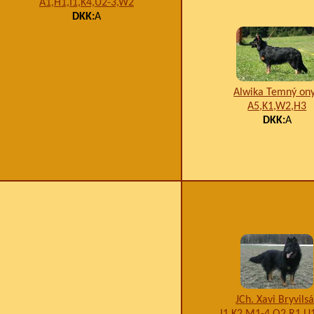
A1,H1,I1,K4,U2-3,W2
DKK:
A
Alwika Temný on
A5,K1,W2,H3
DKK:
A
JCh. Xavi Bryvils
I1,K2,M1-4,O2,R1,U