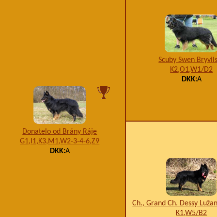
Scuby Swen Bryvil
K2,O1,W1/D2
DKK:
A
Donatelo od Brány Ráje
G1,I1,K3,M1,W2-3-4-6,Z9
DKK:
A
Ch., Grand Ch. Dessy Luža
K1,W5/B2