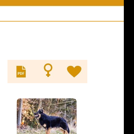
ní akce
Jména psů v databázi
y z akcí
Odkazy
es ve výkonu
Evidence KL
ny psů
pracovní třídy