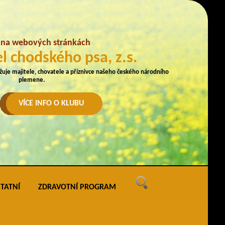
e na webových stránkách
l chodského psa, z.s.
užuje majitele, chovatele a příznivce našeho českého národního
plemene.
VÍCE INFO O KLUBU
TATNÍ
ZDRAVOTNÍ PROGRAM
ných
vé akce
ak uveřejňovat na webu