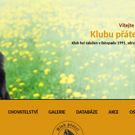
Vítejt
Klubu přáte
Klub byl založen v listopadu 1991, sdr
CHOVATELSTVÍ
GALERIE
DATABÁZE
AKCE
OS
plemene
Přehled vrhů
Podmínky pro vkládání do galerie úspěš
Klubo
J