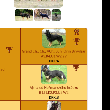
Grand Ch., Ch., VCh., JCh. Orin Bryvilsár
A3,K4,U1,W2,Z9
DKK:
A
lad
Ajsha od Heřmanského hrádku
B1,I1,K2,P3,U2,W2
DKK:
B