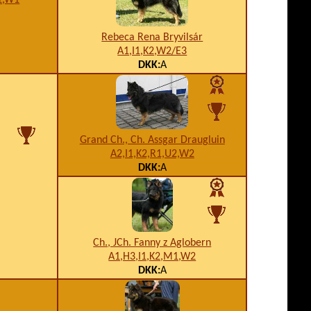
Rebeca Rena Bryvilsár
A1,I1,K2,W2/E3
DKK:
A
Grand Ch., Ch. Assgar Draugluin
A2,I1,K2,R1,U2,W2
DKK:
A
Ch., JCh. Fanny z Aglobern
A1,H3,I1,K2,M1,W2
DKK:
A