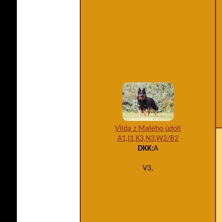
Vilda z Malého údolí
A1,I1,K3,N3,W2/B2
DKK:
A
V3,