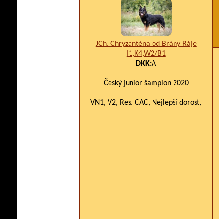
JCh. Chryzanténa od Brány Ráje
I1,K4,W2/B1
DKK:
A
Český junior šampion 2020
VN1, V2, Res. CAC, Nejlepší dorost,