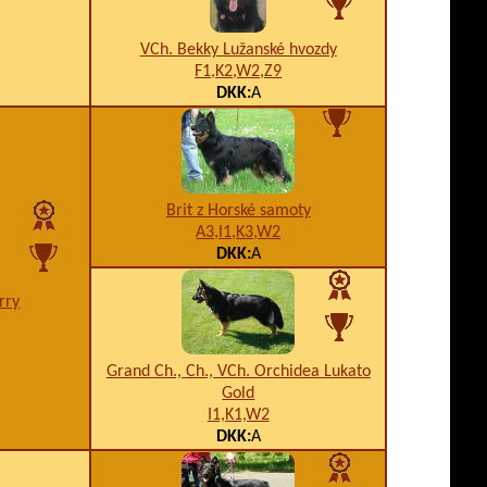
VCh. Bekky Lužanské hvozdy
F1,K2,W2,Z9
DKK:
A
Brit z Horské samoty
A3,I1,K3,W2
DKK:
A
rry
Grand Ch., Ch., VCh. Orchidea Lukato
Gold
I1,K1,W2
DKK:
A