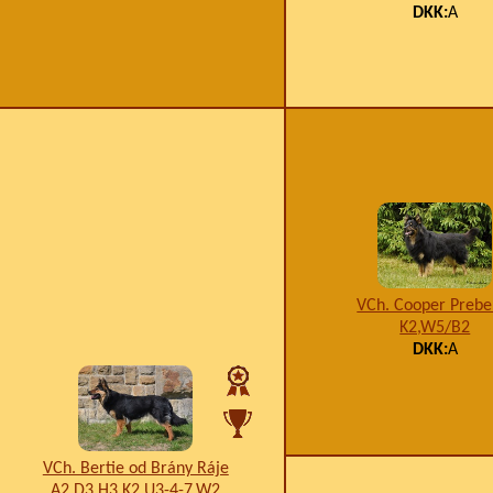
DKK:
A
VCh. Cooper Prebe
K2,W5/B2
DKK:
A
VCh. Bertie od Brány Ráje
A2,D3,H3,K2,U3-4-7,W2