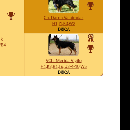
Ch. Daren Valaimdar
H1,I1,K3,W2
DKK:
A
ák
/B4
VCh. Merida Vigilo
H1,K3,R1,T6,U3-4-10,W5
DKK:
A