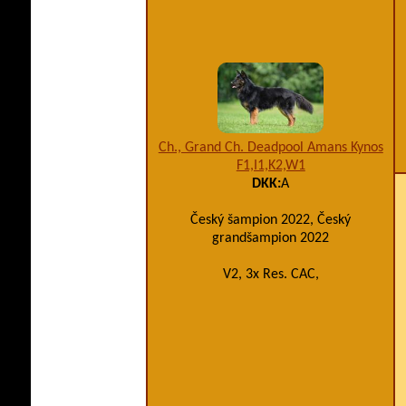
Ch., Grand Ch. Deadpool Amans Kynos
F1,I1,K2,W1
DKK:
A
Český šampion 2022, Český
grandšampion 2022
V2, 3x Res. CAC,