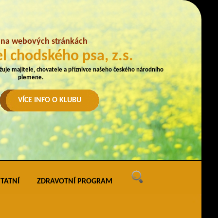
e na webových stránkách
l chodského psa, z.s.
užuje majitele, chovatele a příznivce našeho českého národního
plemene.
VÍCE INFO O KLUBU
TATNÍ
ZDRAVOTNÍ PROGRAM
ných
vé akce
ak uveřejňovat na webu