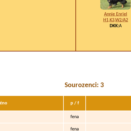
Annie Enriel
H1,K3,W2/A2
DKK:
A
Sourozenci: 3
éno
p / f
fena
fena