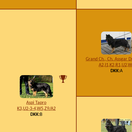
Grand Ch., Ch. Assgar D
A2,I1,K2,R1,U2,
DKK:
A
Aspi Tapro
K3,U2-3-4,W5,Z9/A2
DKK:
B