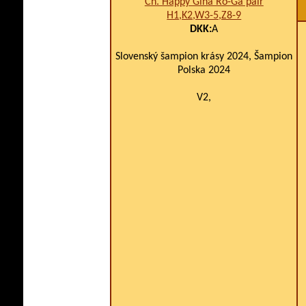
Ch. Happy Gina Ro-Ga pair
H1,K2,W3-5,Z8-9
DKK:
A
Slovenský šampion krásy 2024, Šampion
Polska 2024
V2,