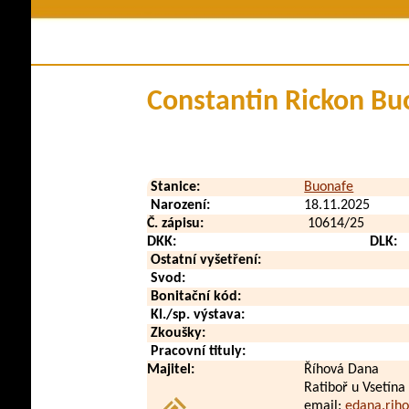
Členství v klubu
Historie plem
Stanovy a řády
Pova
Kontakty
Využi
Constantin Rickon Bu
Klubové zpravodaje
Zdraví a
Soubory ke stažení
V méd
Přehled poplatků
Vid
Stanice:
Buonafe
Zahraničn
Narození:
18.11.2025
Č. zápisu:
10614/25
DKK:
DLK:
Ostatní vyšetření:
Svod:
Bonitační kód:
Kl./sp. výstava:
Zkoušky:
Pracovní tituly:
Majitel:
Říhová Dana
Ratiboř u Vsetína
email:
edana.rih