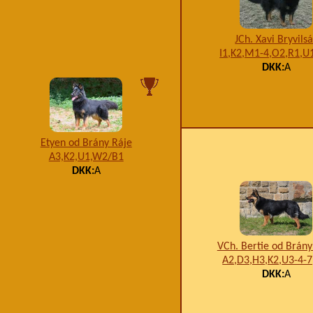
JCh. Xavi Bryvils
I1,K2,M1-4,O2,R1,U
DKK:
A
Etyen od Brány Ráje
A3,K2,U1,W2/B1
DKK:
A
VCh. Bertie od Brány
A2,D3,H3,K2,U3-4-
DKK:
A