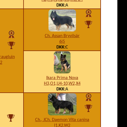
DKK:
A
Ch. Assan Bryvilsár
6j5
DKK:
C
raugluin
W2
Ikara Prima Nova
H3,O1,U4-10,W2,X4
DKK:
A
Ch., JCh. Daemon Vita canina
I1,K2,W2