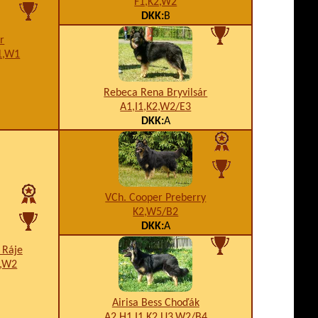
F1,K2,W2
DKK:
B
ár
1,W1
Rebeca Rena Bryvilsár
A1,I1,K2,W2/E3
DKK:
A
VCh. Cooper Preberry
K2,W5/B2
DKK:
A
 Ráje
7,W2
Airisa Bess Choďák
A2,H1,I1,K2,U3,W2/B4