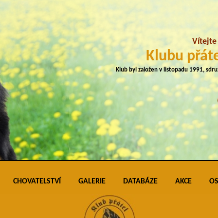
Vítejt
Klubu přáte
Klub byl založen v listopadu 1991, sdr
CHOVATELSTVÍ
GALERIE
DATABÁZE
AKCE
OS
plemene
Přehled vrhů
Podmínky pro vkládání do galerie úspěš
Klubo
J