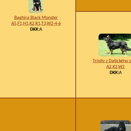
Baghíra Black Monster
A5,F1,H1,K2,R1,T3,W2-4-6
DKK:
A
Trinity z Dašického z
A2,K2,W2
DKK:
A