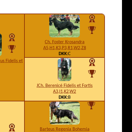
Ch. Foster Krosandra
A5,H1,K3,P3,R1,W2,Z8
DKK:
C
us Fidelis et
JCh. Berenicé Fidelis et Fortis
A3,I1,K2,W2
DKK:
B
Barteus Regenia Bohemia