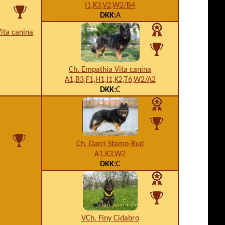
I1,K3,V2,W2/B4
DKK:
A
Vita canina
Ch. Empathia Vita canina
A1,B3,F1,H1,I1,K2,T6,W2/A2
DKK:
C
Ch. Darri Stamo-Bud
A1,K3,W2
DKK:
C
VCh. Finy Cidabro