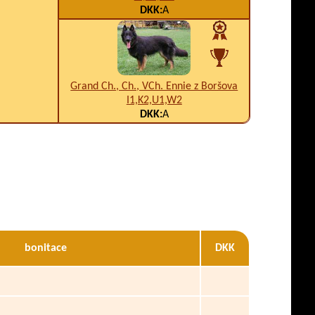
DKK:
A
Grand Ch., Ch., VCh. Ennie z Boršova
I1,K2,U1,W2
DKK:
A
bonitace
DKK