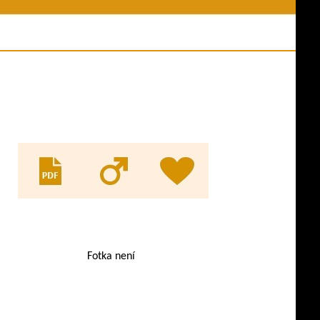
ní akce
Jména psů v databázi
y z akcí
Odkazy
es ve výkonu
Evidence KL
ny psů
pracovní třídy
Fotka není