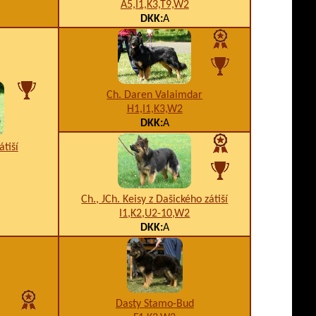
A5,I1,K3,T9,W2
DKK:
A
Ch. Daren Valaimdar
H1,I1,K3,W2
DKK:
A
átiší
Ch., JCh. Keisy z Dašického zátiší
I1,K2,U2-10,W2
DKK:
A
Dasty Stamo-Bud