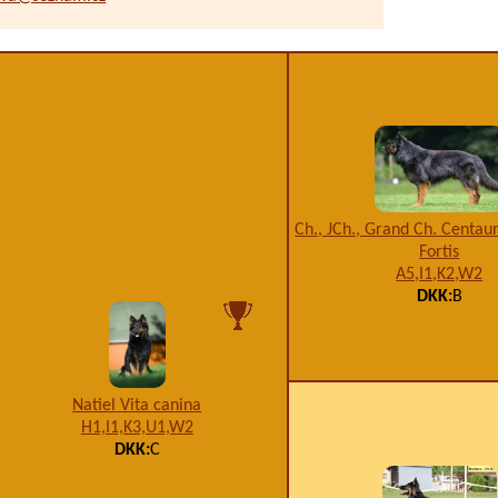
Ch., JCh., Grand Ch. Centaur
Fortis
A5,I1,K2,W2
DKK:
B
Natiel Vita canina
H1,I1,K3,U1,W2
DKK:
C