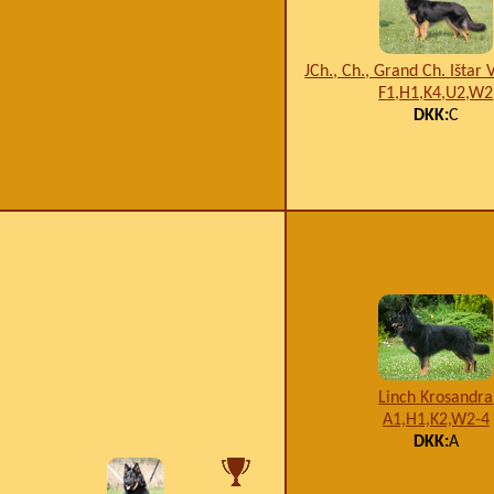
JCh., Ch., Grand Ch. Ištar 
F1,H1,K4,U2,W2
DKK:
C
Linch Krosandra
A1,H1,K2,W2-4
DKK:
A