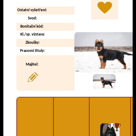
Ostatní vyšetření:
Svod:
Bonitační kód:
Kl./sp. výstava:
Zkoušky:
Pracovní tituly:
Majitel:
G