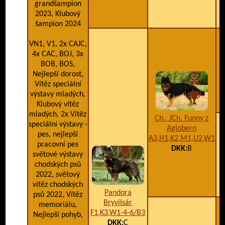
grandšampion
2023, Klubový
šampion 2024
VN1, V1, 2x CAJC,
4x CAC, BOJ, 3x
BOB, BOS,
Nejlepší dorost,
G
Vítěz speciální
výstavy mladých,
Klubový vítěz
mladých, 2x Vítěz
Ch., JCh. Funny z
speciální výstavy -
Aglobern
pes, nejlepší
A3,H1,K2,M1,U2,W1
pracovní pes
DKK:
B
světové výstavy
chodských psů
2022, světový
A
vítěz chodských
Pandora
psů 2022, Vítěz
Bryvilsár
memoriálu,
F1,K3,W1-4-6/B3
Nejlepší pohyb,
DKK:
C