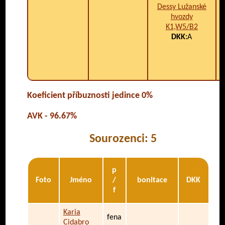
Dessy Lužanské
hvozdy
K1,W5/B2
DKK:
A
V
Koeficient příbuznosti jedince 0%
AVK - 96.67%
Sourozenci: 5
p
Foto
Jméno
/
bonitace
DKK
f
Karia
fena
Cidabro