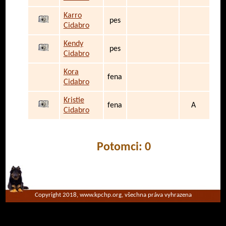
Karro
pes
Cidabro
Kendy
pes
Cidabro
Kora
fena
Cidabro
Kristie
fena
A
Cidabro
Potomci: 0
Copyright 2018, www.kpchp.org, všechna práva vyhrazena