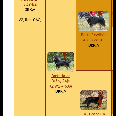
3,Z9/B2
DKK:
A
Ch
V2, Res. CAC,
Barth Bryvilsár
A3,K3,W2,X5
DKK:
A
Fantasia od
Brány Ráje
K2,W2-4-6,X4
DKK:
A
Gr
Ch., Grand Ch.