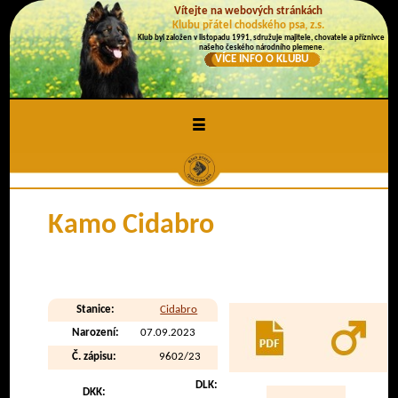
Vítejte na webových stránkách
Klubu přátel chodského psa, z.s.
Klub byl založen v listopadu 1991, sdružuje majitele, chovatele a příznivce
našeho českého národního plemene.
VÍCE INFO O KLUBU
≡
Kamo Cidabro
Stanice:
Cidabro
Narození:
07.09.2023
Č. zápisu:
9602/23
DLK:
DKK: