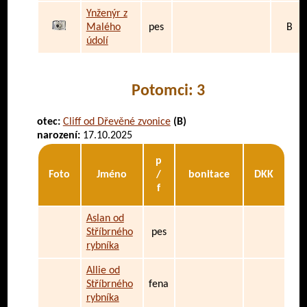
Ynženýr z
Malého
pes
B
údolí
Potomci: 3
otec:
Cliff od Dřevěné zvonice
(B)
narození:
17.10.2025
p
Foto
Jméno
/
bonitace
DKK
f
Aslan od
Stříbrného
pes
rybníka
Allie od
Stříbrného
fena
rybníka