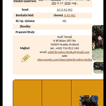
Ostatní vyšetření:
LTV
: 0, L7,
OCD
: neg.,
Svod:
A2,I1,K1,W2
Bonitační kód:
chovná
,
I1,K1,W2
Kl./sp. výstava:
VD,
Zkoušky:
Pracovní tituly:
Kulíř Tomáš
K Břízkám 287/6e
50009 Hradec Králové
Majitel:
tel.: +420 724 812 240
email:
odstribrnehorybnika@gmail.com
web:
sites.google.com/view/odstribrnehorybnika