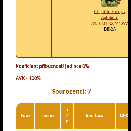
Ch., JCh. Fanny z
Aglobern
A1,H3,I1,K2,M1,W2
DKK:
A
Koeficient příbuznosti jedince 0%
AVK - 100%
Sourozenci: 7
p
Foto
Jméno
/
bonitace
DKK
f