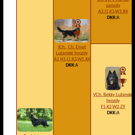
samoty
A3,I1,K3,W1,X4
DKK:
A
JCh., Ch. Emet
Lužanské hvozdy
A1,H1,I1,K3,W1,X4
DKK:
A
VCh. Bekky Lužanské
hvozdy
F1,K2,W2,Z9
DKK:
A