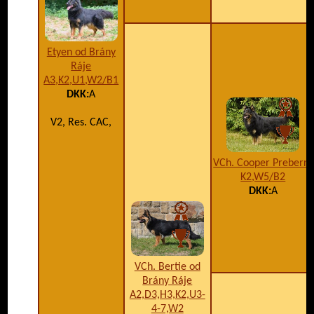
Etyen od Brány
Ráje
A3,K2,U1,W2/B1
DKK:
A
V2, Res. CAC,
VCh. Cooper Preberry
K2,W5/B2
DKK:
A
VCh. Bertie od
Brány Ráje
A2,D3,H3,K2,U3-
4-7,W2