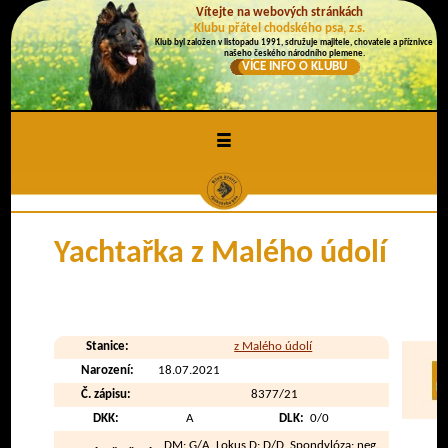
Vítejte na webových stránkách
Klubu přátel chodského psa, z.s.
Klub byl založen v listopadu 1991, sdružuje majitele, chovatele a příznivce
našeho českého národního plemene.
VÍCE INFO O KLUBU
≡
Yachtařka z Malého údolí
Stanice:
z Malého údolí
Narození:
18.07.2021
Č. zápisu:
8377/21
DKK:
A
DLK:
0/0
DM
: G/A,
Lokus D
: D/D, Spondylóza: neg.,