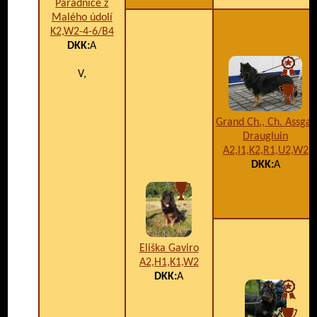
Parádnice z
Malého údolí
K2,W2-4-6/B4
DKK:
A
V,
Grand Ch., Ch. Assgar
Draugluin
A2,I1,K2,R1,U2,W2
DKK:
A
Eliška Gaviro
A2,H1,K1,W2
DKK:
A