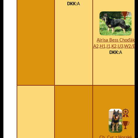
DKK:
A
Airisa Bess Choďák
A2,H1,I1,K2,U3,W2/B4
DKK:
A
Ch. Cyr z Horské