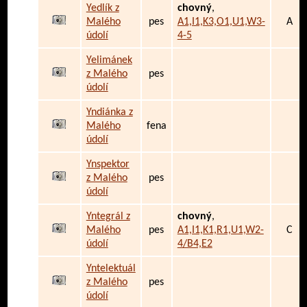
Yedlík z
chovný
,
Malého
pes
A1,I1,K3,O1,U1,W3-
A
údolí
4-5
Yelimánek
z Malého
pes
údolí
Yndiánka z
Malého
fena
údolí
Ynspektor
z Malého
pes
údolí
Yntegrál z
chovný
,
Malého
pes
A1,I1,K1,R1,U1,W2-
C
údolí
4/B4,E2
Yntelektuál
z Malého
pes
údolí