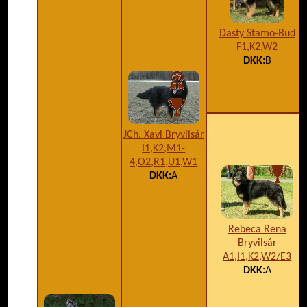
Dasty Stamo-Bud
F1,K2,W2
DKK:
B
JCh. Xavi Bryvilsár
I1,K2,M1-
4,O2,R1,U1,W1
DKK:
A
Rebeca Rena
Bryvilsár
A1,I1,K2,W2/E3
DKK:
A